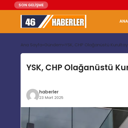
SON GELİŞME
ANA
Ana Sayfa
Gündem
YSK, CHP Olağanüstü Kurultay İ
YSK, CHP Olağanüstü Kuru
haberler
23 Mart 2025