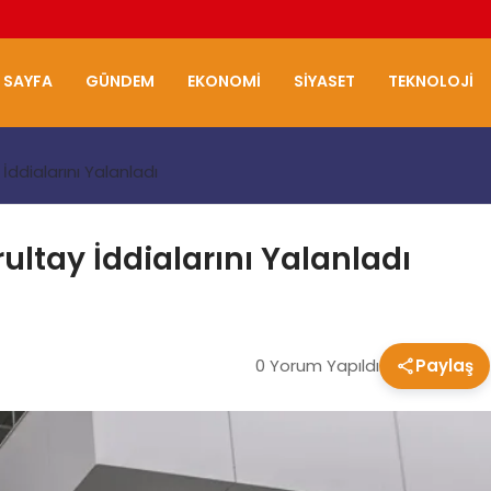
 SAYFA
GÜNDEM
EKONOMI
SIYASET
TEKNOLOJI
ddialarını Yalanladı
ltay İddialarını Yalanladı
0 Yorum Yapıldı
Paylaş