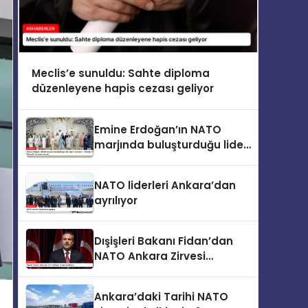
Meclis’e sunuldu: Sahte diploma
düzenleyene hapis cezası geliyor
Emine Erdoğan’ın NATO
marjında buluşturduğu lider
eşleri “Çocuklar, Teknoloji ve
Güvenlik” konusunu ele aldı
NATO liderleri Ankara’dan
ayrılıyor
Dışişleri Bakanı Fidan’dan
NATO Ankara Zirvesi
açıklaması
Ankara’daki Tarihi NATO