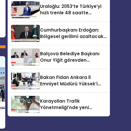
Uraloğlu: 2053’te Türkiye’yi
hızlı trenle 48 saatte
gezmek mümkün olacak
Cumhurbaşkanı Erdoğan:
Bölgesel gerilimi azaltacak
her adımı destekliyoruz
Balçova Belediye Başkanı
Onur Yiğit görevden
uzaklaştırıldı
Bakan Fidan Ankara İl
Emniyet Müdürü Yüksek’i
kabul etti
Karayolları Trafik
Yönetmeliği’nde yeni
düzenleme