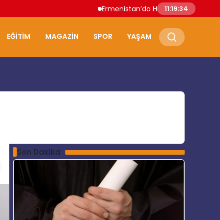
Ermenistan’da Hükümet İstifa Etti Nikol
11:19:35
EĞITIM
MAGAZIN
SPOR
YAŞAM
Son Dakika