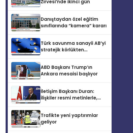
Zirvesi’nde ikinci gün
Danıştaydan özel eğitim
sınıflarında “kamera” kararı
Türk savunma sanayii AB’yi
stratejik körlükten
kurtarabilir
ABD Başkanı Trump’ın
Ankara mesaisi başlıyor
İletişim Başkanı Duran:
İlişkiler resmi metinlerle,
zirvelerle ve diplomatik
temaslarla şekillenir
Trafikte yeni yaptırımlar
geliyor