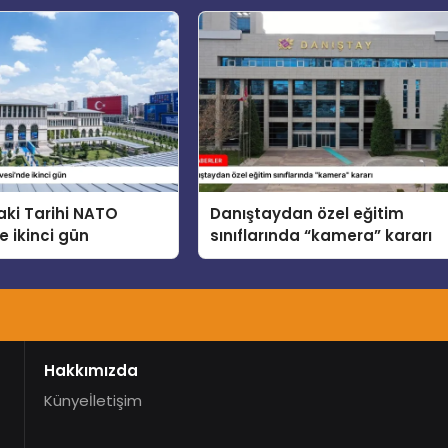
 konusunu ele aldı
ki Tarihi NATO
Danıştaydan özel eğitim
e ikinci gün
sınıflarında “kamera” kararı
Hakkımızda
Künye
İletişim