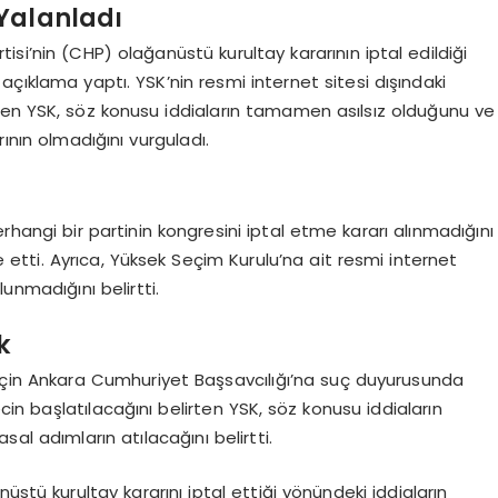
Yalanladı
si’nin (CHP) olağanüstü kurultay kararının iptal edildiği
açıklama yaptı. YSK’nin resmi internet sitesi dışındaki
ten YSK, söz konusu iddiaların tamamen asılsız olduğunu ve
ının olmadığını vurguladı.
angi bir partinin kongresini iptal etme kararı alınmadığını
etti. Ayrıca, Yüksek Seçim Kurulu’na ait resmi internet
unmadığını belirtti.
k
r için Ankara Cumhuriyet Başsavcılığı’na suç duyurusunda
ecin başlatılacağını belirten YSK, söz konusu iddiaların
sal adımların atılacağını belirtti.
üstü kurultay kararını iptal ettiği yönündeki iddiaların