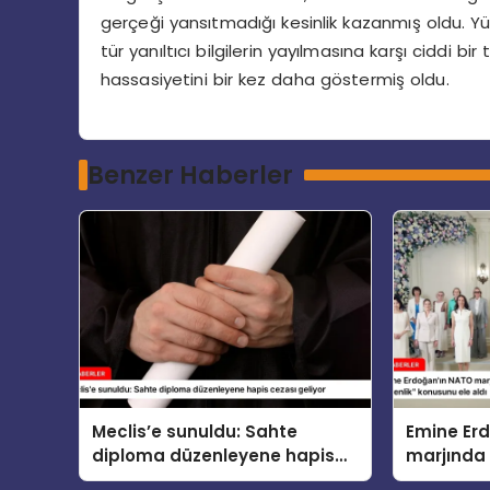
gerçeği yansıtmadığı kesinlik kazanmış oldu. 
tür yanıltıcı bilgilerin yayılmasına karşı ciddi 
hassasiyetini bir kez daha göstermiş oldu.
Benzer Haberler
Meclis’e sunuldu: Sahte
Emine Er
diploma düzenleyene hapis
marjında 
cezası geliyor
eşleri “Ço