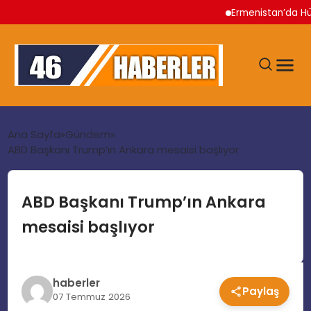
Ermenistan’da Hükümet
ANA SAYFA
Ana Sayfa
Gündem
ABD Başkanı Trump’ın Ankara mesaisi başlıyor
GÜNDEM
ABD Başkanı Trump’ın Ankara
EKONOMI
mesaisi başlıyor
SIYASET
haberler
Paylaş
TEKNOLOJI
07 Temmuz 2026