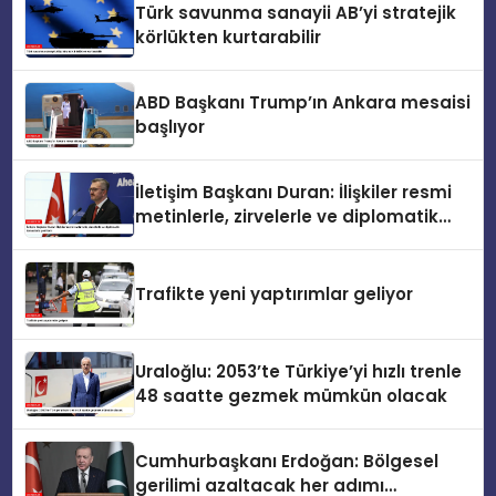
Türk savunma sanayii AB’yi stratejik
körlükten kurtarabilir
ABD Başkanı Trump’ın Ankara mesaisi
başlıyor
İletişim Başkanı Duran: İlişkiler resmi
metinlerle, zirvelerle ve diplomatik
temaslarla şekillenir
Trafikte yeni yaptırımlar geliyor
Uraloğlu: 2053’te Türkiye’yi hızlı trenle
48 saatte gezmek mümkün olacak
Cumhurbaşkanı Erdoğan: Bölgesel
gerilimi azaltacak her adımı