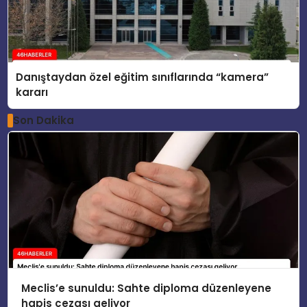
Danıştaydan özel eğitim sınıflarında “kamera”
kararı
Son Dakika
Meclis’e sunuldu: Sahte diploma düzenleyene
hapis cezası geliyor