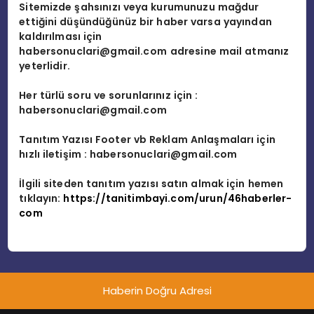
Sitemizde şahsınızı veya kurumunuzu mağdur
EĞITIM
ettiğini düşündüğünüz bir haber varsa yayından
kaldırılması için
habersonuclari@gmail.com
adresine mail atmanız
MAGAZIN
yeterlidir.
Her türlü soru ve sorunlarınız için :
SPOR
habersonuclari@gmail.com
Tanıtım Yazısı Footer vb Reklam Anlaşmaları için
YAŞAM
hızlı iletişim :
habersonuclari@gmail.com
İlgili siteden tanıtım yazısı satın almak için hemen
tıklayın:
https://tanitimbayi.com/urun/46haberler-
com
Haberin Doğru Adresi