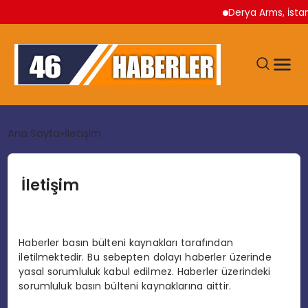
Derya Arms, İstanb
ANA SAYFA
Ana Sayfa
İletişim
GÜNDEM
İletişim
EKONOMI
Haberler basın bülteni kaynakları tarafından
SIYASET
iletilmektedir. Bu sebepten dolayı haberler üzerinde
yasal sorumluluk kabul edilmez. Haberler üzerindeki
sorumluluk basın bülteni kaynaklarına aittir.
TEKNOLOJI