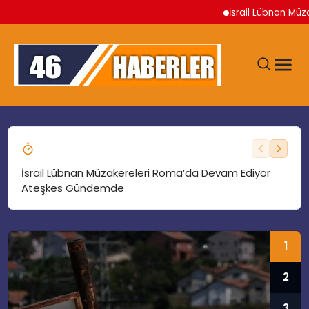
İsrail Lübnan Müzake
ANA SAYFA
GÜNDEM
İsrail Lübnan Müzakereleri Roma’da Devam Ediyor
İş İ
Ateşkes Gündemde
Bod
EKONOMI
1
SIYASET
2
TEKNOLOJI
3