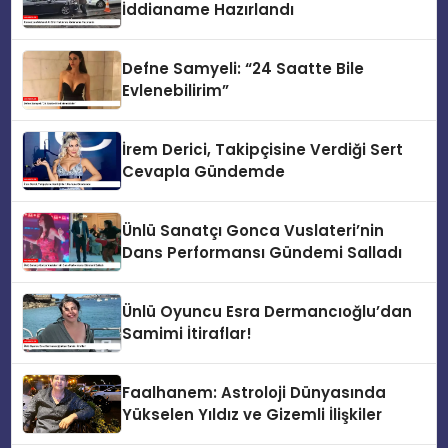
İddianame Hazırlandı
Defne Samyeli: “24 Saatte Bile
Evlenebilirim”
İrem Derici, Takipçisine Verdiği Sert
Cevapla Gündemde
Ünlü Sanatçı Gonca Vuslateri’nin
Dans Performansı Gündemi Salladı
Ünlü Oyuncu Esra Dermancıoğlu’dan
Samimi İtiraflar!
Faalhanem: Astroloji Dünyasında
Yükselen Yıldız ve Gizemli İlişkiler