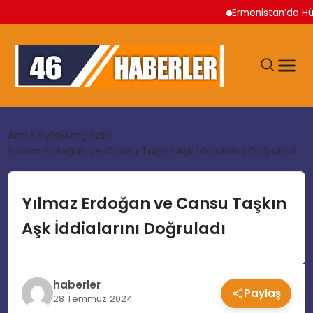
Ermenistan’da Hükümet 
ANA SAYFA
Ana Sayfa
Magazin
Yılmaz Erdoğan ve Cansu Taşkın Aşk İddialarını Doğruladı
GÜNDEM
Yılmaz Erdoğan ve Cansu Taşkın
EKONOMI
Aşk İddialarını Doğruladı
SIYASET
haberler
Paylaş
TEKNOLOJI
28 Temmuz 2024