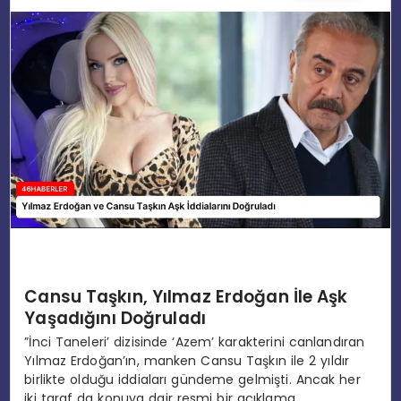
EĞITIM
MAGAZIN
SPOR
YAŞAM
Cansu Taşkın, Yılmaz Erdoğan İle Aşk
Yaşadığını Doğruladı
”İnci Taneleri’ dizisinde ‘Azem’ karakterini canlandıran
Yılmaz Erdoğan’ın, manken Cansu Taşkın ile 2 yıldır
birlikte olduğu iddiaları gündeme gelmişti. Ancak her
iki taraf da konuya dair resmi bir açıklama