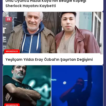
Ünlü Oyuncu Hazal Kaya’nın Beagle Köpeği
Sherlock Hayatını Kaybetti
Yeşilçam Yıldızı Eray Özbal’ın Şaşırtan Değişimi