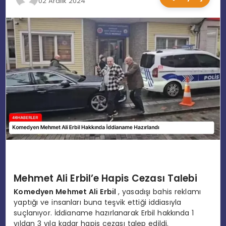
02 Aralık 2024
EĞITIM
MAGAZIN
SPOR
YAŞAM
Mehmet Ali Erbil’e Hapis Cezası Talebi
Komedyen Mehmet Ali Erbil
, yasadışı bahis reklamı
yaptığı ve insanları buna teşvik ettiği iddiasıyla
suçlanıyor. İddianame hazırlanarak Erbil hakkında 1
yıldan 3 yıla kadar hapis cezası talep edildi.