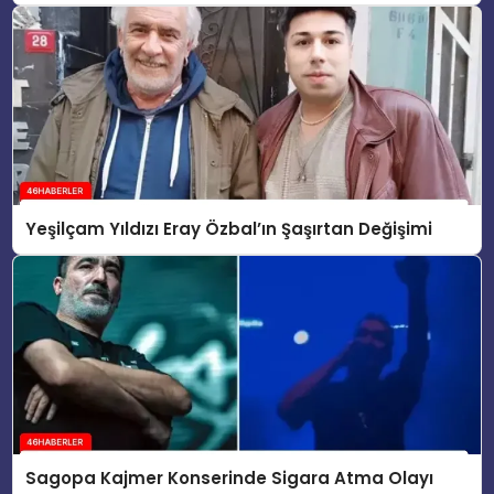
Yeşilçam Yıldızı Eray Özbal’ın Şaşırtan Değişimi
Sagopa Kajmer Konserinde Sigara Atma Olayı