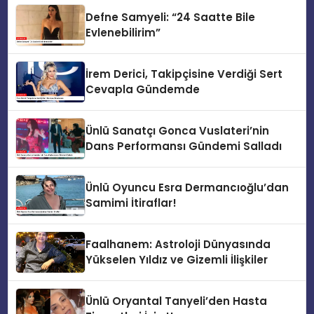
Defne Samyeli: “24 Saatte Bile
Evlenebilirim”
İrem Derici, Takipçisine Verdiği Sert
Cevapla Gündemde
Ünlü Sanatçı Gonca Vuslateri’nin
Dans Performansı Gündemi Salladı
Ünlü Oyuncu Esra Dermancıoğlu’dan
Samimi İtiraflar!
Faalhanem: Astroloji Dünyasında
Yükselen Yıldız ve Gizemli İlişkiler
Ünlü Oryantal Tanyeli’den Hasta