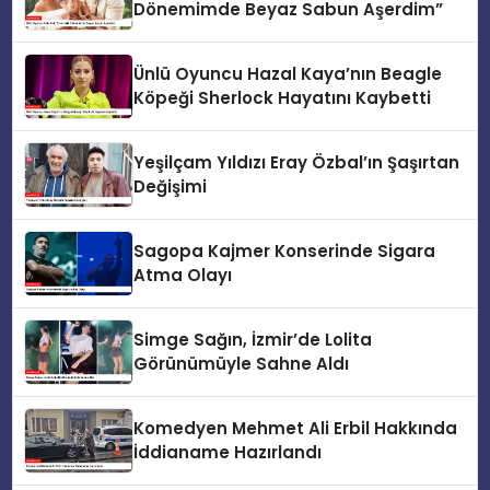
Dönemimde Beyaz Sabun Aşerdim”
Ünlü Oyuncu Hazal Kaya’nın Beagle
Köpeği Sherlock Hayatını Kaybetti
Yeşilçam Yıldızı Eray Özbal’ın Şaşırtan
Değişimi
Sagopa Kajmer Konserinde Sigara
Atma Olayı
Simge Sağın, İzmir’de Lolita
Görünümüyle Sahne Aldı
Komedyen Mehmet Ali Erbil Hakkında
İddianame Hazırlandı