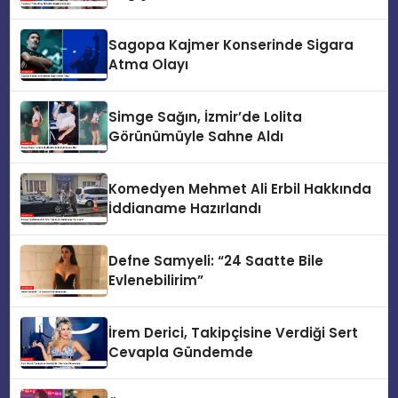
Sagopa Kajmer Konserinde Sigara
Atma Olayı
Simge Sağın, İzmir’de Lolita
Görünümüyle Sahne Aldı
Komedyen Mehmet Ali Erbil Hakkında
İddianame Hazırlandı
Defne Samyeli: “24 Saatte Bile
Evlenebilirim”
İrem Derici, Takipçisine Verdiği Sert
Cevapla Gündemde