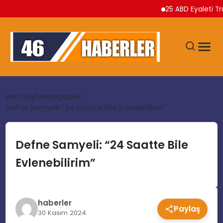
25 ABD Eyaleti Trump Y
ANA SAYFA
Ana Sayfa
Magazin
Defne Samyeli: “24 Saatte Bile Evlenebilirim”
GÜNDEM
Defne Samyeli: “24 Saatte Bile
EKONOMI
Evlenebilirim”
SIYASET
haberler
Paylaş
TEKNOLOJI
30 Kasım 2024