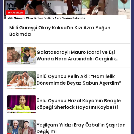
Milli Güreşçi Okay Köksal’ın Kızı Azra Yoğun
Bakımda
Galatasaraylı Mauro Icardi ve Eşi
Wanda Nara Arasındaki Gerginlik
Devam Ediyor
Ünlü Oyuncu Pelin Akil: “Hamilelik
Dönemimde Beyaz Sabun Aşerdim”
Ünlü Oyuncu Hazal Kaya’nın Beagle
Köpeği Sherlock Hayatını Kaybetti
Yeşilçam Yıldızı Eray Özbal’ın Şaşırtan
Değişimi