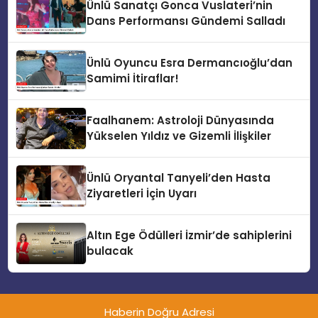
Ünlü Sanatçı Gonca Vuslateri’nin
Dans Performansı Gündemi Salladı
Ünlü Oyuncu Esra Dermancıoğlu’dan
Samimi İtiraflar!
Faalhanem: Astroloji Dünyasında
Yükselen Yıldız ve Gizemli İlişkiler
Ünlü Oryantal Tanyeli’den Hasta
Ziyaretleri İçin Uyarı
Altın Ege Ödülleri İzmir’de sahiplerini
bulacak
Haberin Doğru Adresi