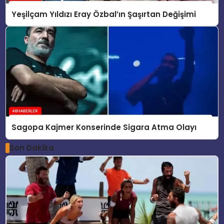
Yeşilçam Yıldızı Eray Özbal’ın Şaşırtan Değişimi
Sagopa Kajmer Konserinde Sigara Atma Olayı
Son Dakika