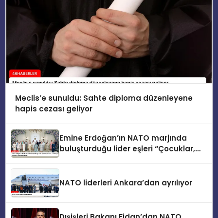
Meclis’e sunuldu: Sahte diploma düzenleyene
hapis cezası geliyor
Emine Erdoğan’ın NATO marjında
buluşturduğu lider eşleri “Çocuklar,
Teknoloji ve Güvenlik” konusunu ele
aldı
NATO liderleri Ankara’dan ayrılıyor
Dışişleri Bakanı Fidan’dan NATO