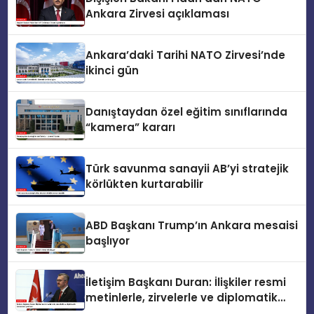
Ankara Zirvesi açıklaması
Ankara’daki Tarihi NATO Zirvesi’nde
ikinci gün
Danıştaydan özel eğitim sınıflarında
“kamera” kararı
Türk savunma sanayii AB’yi stratejik
körlükten kurtarabilir
ABD Başkanı Trump’ın Ankara mesaisi
başlıyor
İletişim Başkanı Duran: İlişkiler resmi
metinlerle, zirvelerle ve diplomatik
temaslarla şekillenir