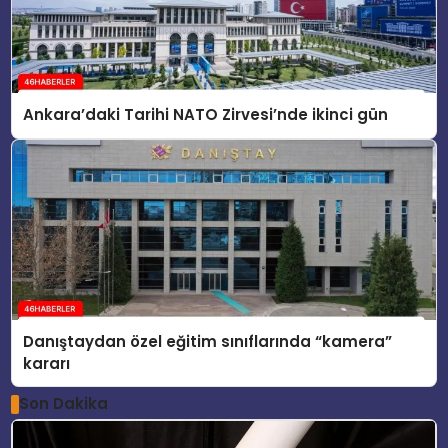
Ankara’daki Tarihi NATO Zirvesi’nde ikinci gün
Danıştaydan özel eğitim sınıflarında “kamera”
kararı
Son Dakika