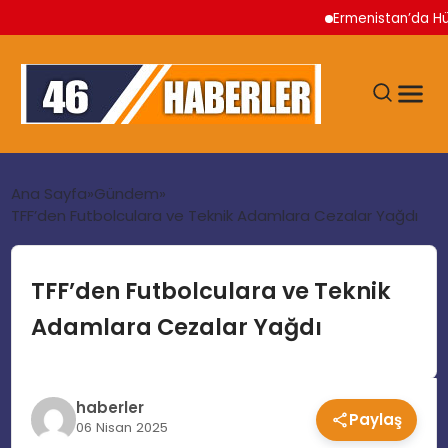
Ermenistan’da Hükümet 
ANA SAYFA
Ana Sayfa
Gündem
TFF’den Futbolculara ve Teknik Adamlara Cezalar Yağdı
GÜNDEM
TFF’den Futbolculara ve Teknik
EKONOMI
Adamlara Cezalar Yağdı
SIYASET
haberler
Paylaş
TEKNOLOJI
06 Nisan 2025