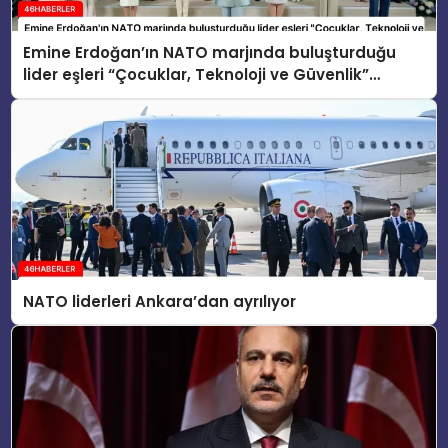
Emine Erdoğan’ın NATO marjında buluşturduğu
lider eşleri “Çocuklar, Teknoloji ve Güvenlik”
konusunu ele aldı
NATO liderleri Ankara’dan ayrılıyor