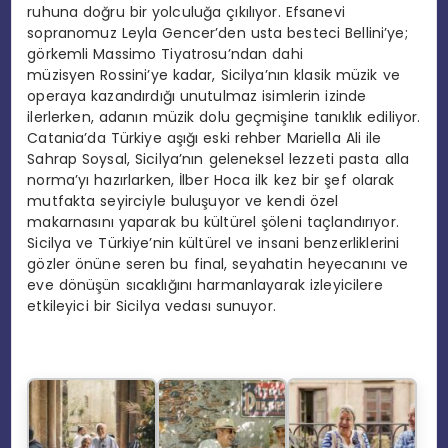
ruhuna doğru bir yolculuğa çıkılıyor. Efsanevi
sopranomuz Leyla Gencer’den usta besteci Bellini’ye;
görkemli Massimo Tiyatrosu’ndan dahi
müzisyen Rossini’ye kadar, Sicilya’nın klasik müzik ve
operaya kazandırdığı unutulmaz isimlerin izinde
ilerlerken, adanın müzik dolu geçmişine tanıklık ediliyor.
Catania’da Türkiye aşığı eski rehber Mariella Ali ile
Sahrap Soysal, Sicilya’nın geleneksel lezzeti pasta alla
norma’yı hazırlarken, İlber Hoca ilk kez bir şef olarak
mutfakta seyirciyle buluşuyor ve kendi özel
makarnasını yaparak bu kültürel şöleni taçlandırıyor.
Sicilya ve Türkiye’nin kültürel ve insani benzerliklerini
gözler önüne seren bu final, seyahatin heyecanını ve
eve dönüşün sıcaklığını harmanlayarak izleyicilere
etkileyici bir Sicilya vedası sunuyor.