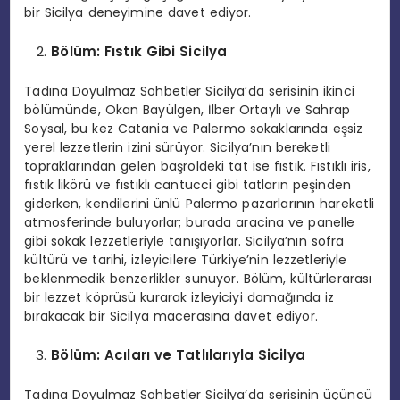
bir Sicilya deneyimine davet ediyor.
B
ö
lüm: Fıstık Gibi Sicilya
Tadına Doyulmaz Sohbetler Sicilya’da serisinin ikinci
bölümünde, Okan Bayülgen, İlber Ortaylı ve Sahrap
Soysal, bu kez Catania ve Palermo sokaklarında eşsiz
yerel lezzetlerin izini sürüyor. Sicilya’nın bereketli
topraklarından gelen başroldeki tat ise fıstık. Fıstıklı iris,
fıstık likörü ve fıstıklı cantucci gibi tatların peşinden
giderken, kendilerini ünlü Palermo pazarlarının hareketli
atmosferinde buluyorlar; burada aracina ve panelle
gibi sokak lezzetleriyle tanışıyorlar. Sicilya’nın sofra
kültürü ve tarihi, izleyicilere Türkiye’nin lezzetleriyle
beklenmedik benzerlikler sunuyor. Bölüm, kültürlerarası
bir lezzet köprüsü kurarak izleyiciyi damağında iz
bırakacak bir Sicilya macerasına davet ediyor.
B
ö
lüm: Acıları ve Tatlılarıyla Sicilya
Tadına Doyulmaz Sohbetler Sicilya’da serisinin üçüncü