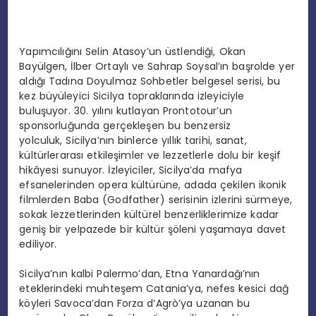
Yapımcılığını Selin Atasoy’un üstlendiği, Okan
Bayülgen, İlber Ortaylı ve Sahrap Soysal’ın başrolde yer
aldığı Tadına Doyulmaz Sohbetler belgesel serisi, bu
kez büyüleyici Sicilya topraklarında izleyiciyle
buluşuyor. 30. yılını kutlayan Prontotour’un
sponsorluğunda gerçekleşen bu benzersiz
yolculuk, Sicilya’nın binlerce yıllık tarihi, sanat,
kültürlerarası etkileşimler ve lezzetlerle dolu bir keşif
hikâyesi sunuyor. İzleyiciler, Sicilya’da mafya
efsanelerinden opera kültürüne, adada çekilen ikonik
filmlerden Baba (Godfather) serisinin izlerini sürmeye,
sokak lezzetlerinden kültürel benzerliklerimize kadar
geniş bir yelpazede bir kültür şöleni yaşamaya davet
ediliyor.
Sicilya’nın kalbi Palermo’dan, Etna Yanardağı’nın
eteklerindeki muhteşem Catania’ya, nefes kesici dağ
köyleri Savoca’dan Forza d’Agrò’ya uzanan bu