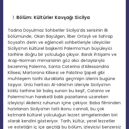
B
ö
lüm: Kültürler Kavşağı Sicilya
Tadına Doyulmaz Sohbetler Sicilya’da serisinin ilk
bölümünde, Okan Bayülgen, İlber Ortaylı ve Sahrap
Soysal’ın derin ve eğlenceli sohbetleriyle izleyiciler
Sicilya’nın kültürel başkenti Palermo’nun büyüleyici
tarihine doğru bir yolculuğa çıkıyor. Barok ihtişamı ve
Arap-Norman mimarisinin göz alıcı detaylarıyla
bezenmiş Palermo, Santa Caterina d’Allessandria
Kilisesi, Martorana Kilisesi ve Palatina Şapeli gibi
muhteşem tarihi duraklarla geçmişin izlerini bugüne
taşıyor. Ünlü haritacı Al-Idrisi’nin izleriyle Sicilya’nın
köklü tarihine bir bakış sunan bu keşif, Catania ve
Palermo’nun hareketli balık pazarlarına uzanırken
izleyiciyi Akdeniz ruhunun içine çekiyor. Baba filminden
hatırlanan Sicilya’nın tatlı ikonu cannoli, bu çok
katmanlı kültürel yolculuğun lezzet simgelerinden biri
olarak kendini gösteriyor. Tarih, kültür, yerel lezzetler
ve estetiğin iç içe geçtiği bu bölüm, izleyiciyi benzersiz