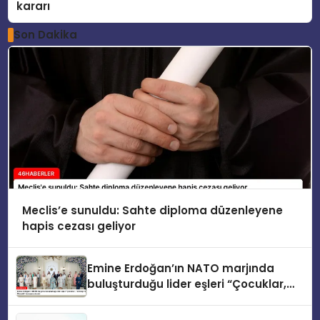
kararı
Son Dakika
Meclis’e sunuldu: Sahte diploma düzenleyene
hapis cezası geliyor
Emine Erdoğan’ın NATO marjında
buluşturduğu lider eşleri “Çocuklar,
Teknoloji ve Güvenlik” konusunu ele
aldı