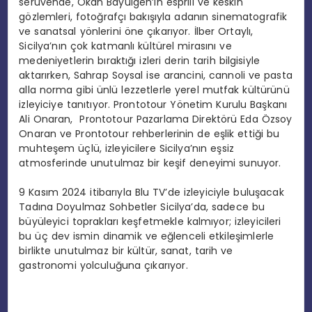
serüvende, Okan Bayülgen’in esprili ve keskin
gözlemleri, fotoğrafçı bakışıyla adanın sinematografik
ve sanatsal yönlerini öne çıkarıyor. İlber Ortaylı,
Sicilya’nın çok katmanlı kültürel mirasını ve
medeniyetlerin bıraktığı izleri derin tarih bilgisiyle
aktarırken, Sahrap Soysal ise arancini, cannoli ve pasta
alla norma gibi ünlü lezzetlerle yerel mutfak kültürünü
izleyiciye tanıtıyor. Prontotour Yönetim Kurulu Başkanı
Ali Onaran, Prontotour Pazarlama Direktörü Eda Özsoy
Onaran ve Prontotour rehberlerinin de eşlik ettiği bu
muhteşem üçlü, izleyicilere Sicilya’nın eşsiz
atmosferinde unutulmaz bir keşif deneyimi sunuyor.
9 Kasım 2024 itibarıyla Blu TV’de izleyiciyle buluşacak
Tadına Doyulmaz Sohbetler Sicilya’da, sadece bu
büyüleyici toprakları keşfetmekle kalmıyor; izleyicileri
bu üç dev ismin dinamik ve eğlenceli etkileşimlerle
birlikte unutulmaz bir kültür, sanat, tarih ve
gastronomi yolculuğuna çıkarıyor.