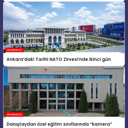
Ankara’daki Tarihi NATO Zirvesi’nde ikinci gün
Danıştaydan özel eğitim sınıflarında “kamera”