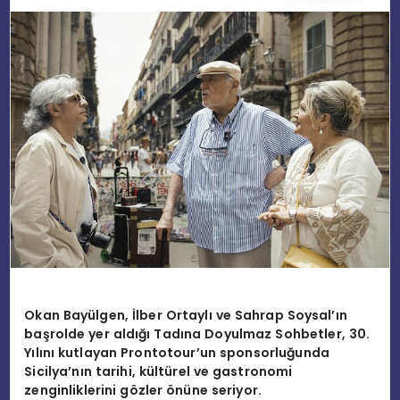
EĞITIM
MAGAZIN
SPOR
YAŞAM
Okan Bayü
lgen,
İlber Ortaylı ve Sahrap Soysal’ın
başrolde yer aldığı Tadına Doyulmaz Sohbetler, 30.
Yılını kutlayan Prontotour
’
un sponsorluğunda
Sicilya
’
nın tarihi, kültürel ve gastronomi
zenginliklerini g
ö
zler
ö
nüne seriyor.