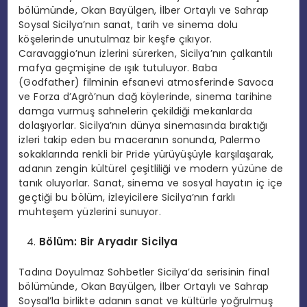
bölümünde, Okan Bayülgen, İlber Ortaylı ve Sahrap
Soysal Sicilya’nın sanat, tarih ve sinema dolu
köşelerinde unutulmaz bir keşfe çıkıyor.
Caravaggio’nun izlerini sürerken, Sicilya’nın çalkantılı
mafya geçmişine de ışık tutuluyor. Baba
(Godfather) filminin efsanevi atmosferinde Savoca
ve Forza d’Agrò’nun dağ köylerinde, sinema tarihine
damga vurmuş sahnelerin çekildiği mekanlarda
dolaşıyorlar. Sicilya’nın dünya sinemasında bıraktığı
izleri takip eden bu maceranın sonunda, Palermo
sokaklarında renkli bir Pride yürüyüşüyle karşılaşarak,
adanın zengin kültürel çeşitliliği ve modern yüzüne de
tanık oluyorlar. Sanat, sinema ve sosyal hayatın iç içe
geçtiği bu bölüm, izleyicilere Sicilya’nın farklı
muhteşem yüzlerini sunuyor.
B
ö
lüm: Bir Aryadır Sicilya
Tadına Doyulmaz Sohbetler Sicilya’da serisinin final
bölümünde, Okan Bayülgen, İlber Ortaylı ve Sahrap
Soysal’la birlikte adanın sanat ve kültürle yoğrulmuş