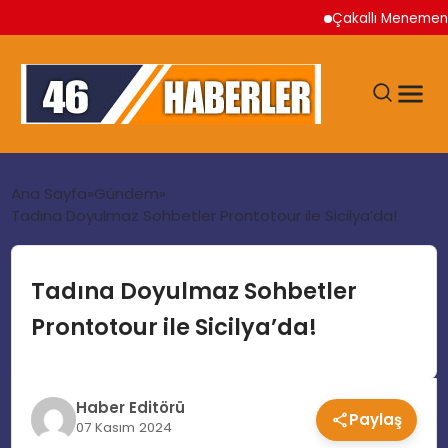
Çakallı Menemeni Nered
ANA SAYFA
Ana Sayfa
Gündem
Tadına Doyulmaz Sohbetler Prontotour ile Sicilya’da!
GÜNDEM
Tadına Doyulmaz Sohbetler
EKONOMI
Prontotour ile Sicilya’da!
SIYASET
Haber Editörü
Paylaş
TEKNOLOJI
07 Kasım 2024