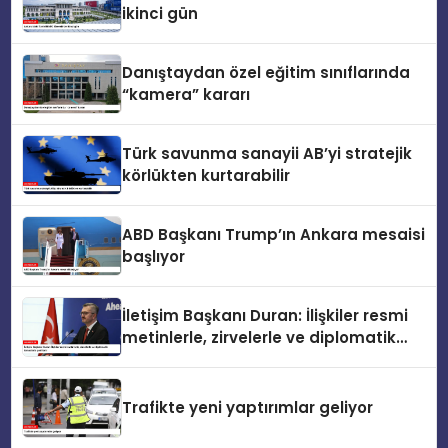
ikinci gün
Danıştaydan özel eğitim sınıflarında
“kamera” kararı
Türk savunma sanayii AB’yi stratejik
körlükten kurtarabilir
ABD Başkanı Trump’ın Ankara mesaisi
başlıyor
İletişim Başkanı Duran: İlişkiler resmi
metinlerle, zirvelerle ve diplomatik
temaslarla şekillenir
Trafikte yeni yaptırımlar geliyor