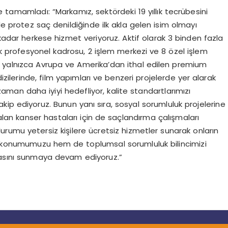
 tamamladı: “Markamız, sektördeki 19 yıllık tecrübesini
de protez saç denildiğinde ilk akla gelen isim olmayı
 kadar herkese hizmet veriyoruz. Aktif olarak 3 binden fazla
ik profesyonel kadrosu, 2 işlem merkezi ve 8 özel işlem
, yalnızca Avrupa ve Amerika’dan ithal edilen premium
dizilerinde, film yapımları ve benzeri projelerde yer alarak
 zaman daha iyiyi hedefliyor, kalite standartlarımızı
takip ediyoruz. Bunun yanı sıra, sosyal sorumluluk projelerine
an kanser hastaları için de saçlandırma çalışmaları
rumu yetersiz kişilere ücretsiz hizmetler sunarak onların
r konumumuzu hem de toplumsal sorumluluk bilincimizi
lasını sunmaya devam ediyoruz.”