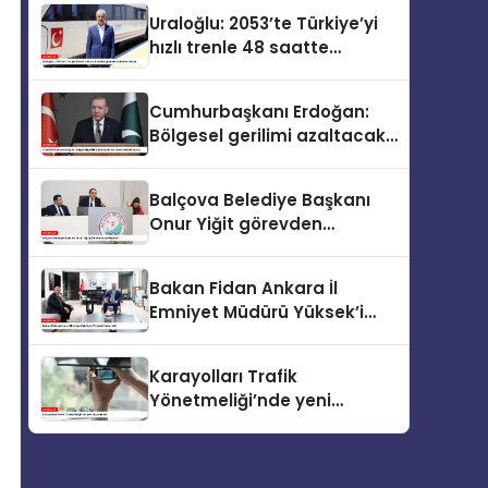
Uraloğlu: 2053’te Türkiye’yi
hızlı trenle 48 saatte
gezmek mümkün olacak
Cumhurbaşkanı Erdoğan:
Bölgesel gerilimi azaltacak
her adımı destekliyoruz
Balçova Belediye Başkanı
Onur Yiğit görevden
uzaklaştırıldı
Bakan Fidan Ankara İl
Emniyet Müdürü Yüksek’i
kabul etti
Karayolları Trafik
Yönetmeliği’nde yeni
düzenleme