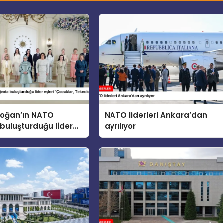
doğan’ın NATO
NATO liderleri Ankara’dan
buluşturduğu lider
ayrılıyor
cuklar, Teknoloji ve
 konusunu ele aldı