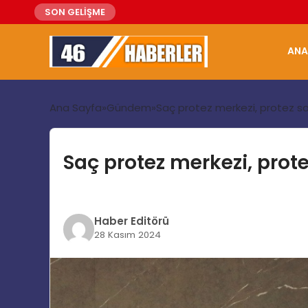
SON GELİŞME
ANA
Ana Sayfa
Gündem
Saç protez merkezi, protez sa
Saç protez merkezi, prot
Haber Editörü
28 Kasım 2024