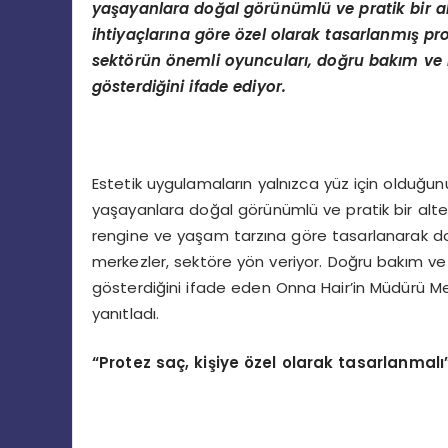
yaşayanlara doğ
al g
ö
rünümlü ve pratik bir al
ihtiyaçlarına g
ö
re
ö
zel olarak tasarlanmış pro
sekt
ö
rün
ö
nemli oyuncuları, doğru bakım ve k
g
ö
sterdiğini ifade ediyor.
Estetik uygulamaların yalnızca yüz için olduğu
yaşayanlara doğal görünümlü ve pratik bir altern
rengine ve yaşam tarzına göre tasarlanarak do
merkezler, sektöre yön veriyor. Doğru bakım ve 
gösterdiğini ifade eden Onna Hair’in Müdürü Me
yanıtladı.
“
Protez saç, kişiye
özel olarak tasarlanmalı