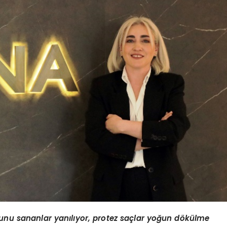
unu sananlar yanılıyor, protez saçlar yoğ
un d
ö
külme