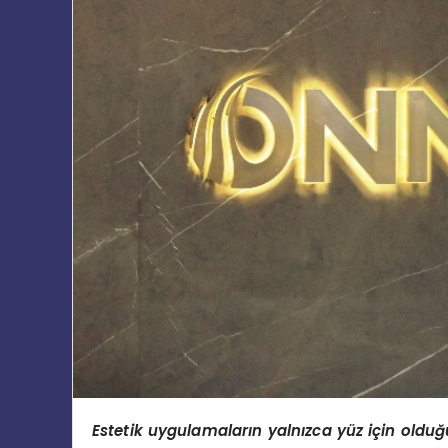
Estetik uygulamaların yalnı
zca y
üz için olduğ