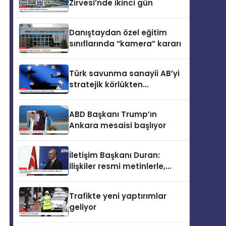
Zirvesi’nde ikinci gün
Danıştaydan özel eğitim
sınıflarında “kamera” kararı
Türk savunma sanayii AB’yi
stratejik körlükten
kurtarabilir
ABD Başkanı Trump’ın
Ankara mesaisi başlıyor
İletişim Başkanı Duran:
İlişkiler resmi metinlerle,
zirvelerle ve diplomatik
temaslarla şekillenir
Trafikte yeni yaptırımlar
geliyor