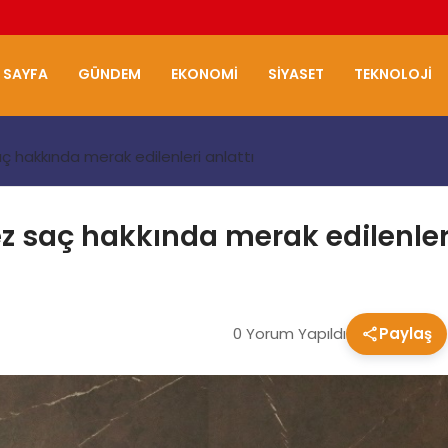
 SAYFA
GÜNDEM
EKONOMI
SIYASET
TEKNOLOJI
ç hakkında merak edilenleri anlattı
ez saç hakkında merak edilenleri
0 Yorum Yapıldı
Paylaş