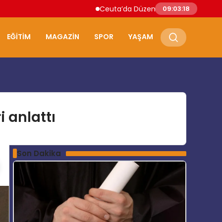
Ceuta’da Düzensiz Göçmen Akını: İspanya Ask
09:03:19
EĞITIM
MAGAZIN
SPOR
YAŞAM
 anlattı
Son Dakika