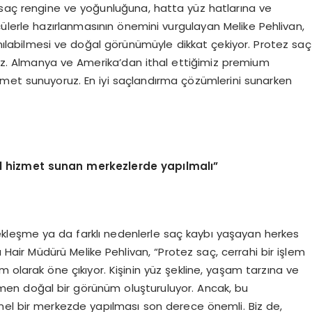
, saç rengine ve yoğunluğuna, hatta yüz hatlarına ve
çülerle hazırlanmasının önemini vurgulayan Melike Pehlivan,
nılabilmesi ve doğal görünümüyle dikkat çekiyor. Protez saç
iyiz. Almanya ve Amerika’dan ithal ettiğimiz premium
zmet sunuyoruz. En iyi saçlandırma çözümlerini sunarken
l hizmet sunan merkezlerde yapılmalı”
kleşme ya da farklı nedenlerle saç kaybı yaşayan herkes
Hair Müdürü Melike Pehlivan, “Protez saç, cerrahi bir işlem
em olarak öne çıkıyor. Kişinin yüz şekline, yaşam tarzına ve
men doğal bir görünüm oluşturuluyor. Ancak, bu
nel bir merkezde yapılması son derece önemli. Biz de,