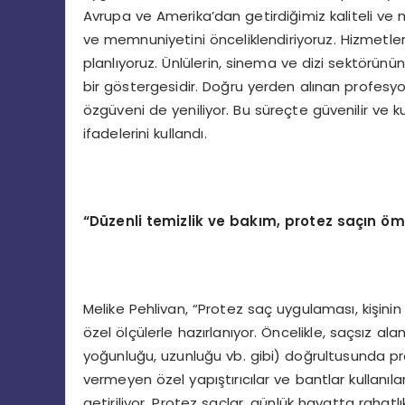
Avrupa ve Amerika’dan getirdiğimiz kaliteli ve 
ve memnuniyetini önceliklendiriyoruz. Hizmetleri
planlıyoruz. Ünlülerin, sinema ve dizi sektörün
bir göstergesidir. Doğru yerden alınan profesy
özgüveni de yeniliyor. Bu süreçte güvenilir ve
ifadelerini kullandı.
“Düzenli temizlik ve bakım, protez saçın öm
Melike Pehlivan, “Protez saç uygulaması, kişinin
özel ölçülerle hazırlanıyor. Öncelikle, saçsız ala
yoğunluğu, uzunluğu vb. gibi) doğrultusunda pr
vermeyen özel yapıştırıcılar ve bantlar kullanı
getiriliyor. Protez saçlar, günlük hayatta rahatl