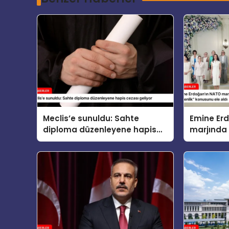
Meclis’e sunuldu: Sahte
Emine Er
diploma düzenleyene hapis
marjında 
cezası geliyor
eşleri “Ço
Güvenlik”