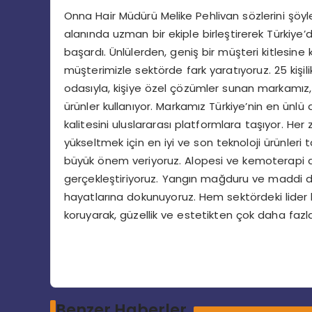
Onna Hair Müdürü Melike Pehlivan sözlerini şöyle
alanında uzman bir ekiple birleştirerek Türkiye’
başardı. Ünlülerden, geniş bir müşteri kitlesine
müşterimizle sektörde fark yaratıyoruz. 25 kişil
odasıyla, kişiye özel çözümler sunan markamız
ürünler kullanıyor. Markamız Türkiye’nin en ünlü 
kalitesini uluslararası platformlara taşıyor. Her
yükseltmek için en iyi ve son teknoloji ürünleri 
büyük önem veriyoruz. Alopesi ve kemoterapi al
gerçekleştiriyoruz. Yangın mağduru ve maddi du
hayatlarına dokunuyoruz. Hem sektördeki lide
koruyarak, güzellik ve estetikten çok daha faz
Benzer Haberler