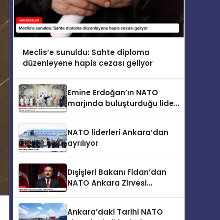
Meclis’e sunuldu: Sahte diploma
düzenleyene hapis cezası geliyor
Emine Erdoğan’ın NATO
marjında buluşturduğu lider
eşleri “Çocuklar, Teknoloji ve
Güvenlik” konusunu ele aldı
NATO liderleri Ankara’dan
ayrılıyor
Dışişleri Bakanı Fidan’dan
NATO Ankara Zirvesi
açıklaması
Ankara’daki Tarihi NATO