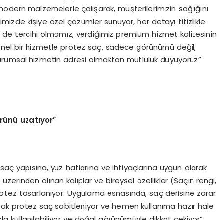
modern malzemelerle çalışarak, müşterilerimizin sağlığını
mizde kişiye özel çözümler sunuyor, her detayı titizlikle
ün de tercihi olmamız, verdiğimiz premium hizmet kalitesinin
onel bir hizmetle protez saç, sadece görünümü değil,
 kurumsal hizmetin adresi olmaktan mutluluk duyuyoruz”
rünü uzatıyor”
 saç yapısına, yüz hatlarına ve ihtiyaçlarına uygun olarak
n üzerinden alınan kalıplar ve bireysel özellikler (Saçın rengi,
otez tasarlanıyor. Uygulama esnasında, saç derisine zarar
larak protez saç sabitleniyor ve hemen kullanıma hazır hale
ıkla kullanılabiliyor ve doğal görünümüyle dikkat çekiyor”