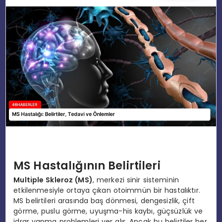
EĞITIM
MAGAZIN
SPOR
YAŞAM
MS Hastalığının Belirtileri
Multiple Skleroz (MS)
, merkezi sinir sisteminin
etkilenmesiyle ortaya çıkan otoimmün bir hastalıktır.
MS belirtileri arasında baş dönmesi, dengesizlik, çift
görme, puslu görme, uyuşma-his kaybı, güçsüzlük ve
idrar yapma problemleri yer alır. Ancak bu belirtiler her