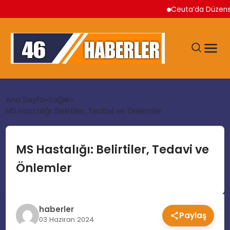
Ceuta’da Düzensiz Göç
ANA SAYFA
Ana Sayfa
Sağlık
MS Hastalığı: Belirtiler, Tedavi ve Önlemler
GÜNDEM
MS Hastalığı: Belirtiler, Tedavi ve
EKONOMI
Önlemler
SIYASET
haberler
Paylaş
TEKNOLOJI
03 Haziran 2024