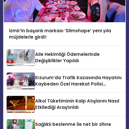
İzmir’in başarılı markası ‘Slimshape’ yeni yıla
müjdelerle girdi!
Aile Hekimliği Ödemelerinde
Değişiklikler Yapıldı
Erzurum’da Trafik Kazasında Hayatını
Kaybeden Özel Harekat Polisi
Muhammet Yıldırım’ın Düğün
Görüntüleri Ortaya Çıktı
Alkol Tüketiminin Kalp Atışlarını Nasıl
Etkilediği Araştırıldı
Sağlıklı beslenme ile net bir zihne