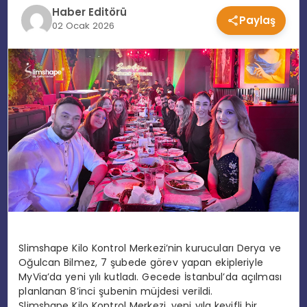
Haber Editörü
Paylaş
EĞITIM
02 Ocak 2026
MAGAZIN
SPOR
YAŞAM
Slimshape Kilo Kontrol Merkezi’nin kurucuları Derya ve
Oğulcan Bilmez, 7 şubede görev yapan ekipleriyle
MyVia’da yeni yılı kutladı. Gecede İstanbul’da açılması
planlanan 8’inci şubenin müjdesi verildi.
Slimshape Kilo Kontrol Merkezi, yeni yıla keyifli bir