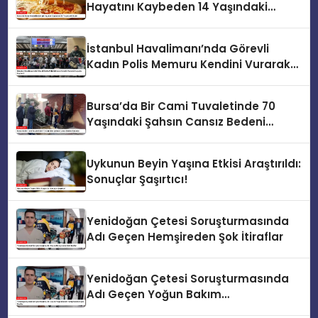
Hayatını Kaybeden 14 Yaşındaki
Skyler
İstanbul Havalimanı’nda Görevli
Kadın Polis Memuru Kendini Vurarak
Hayatını Kaybetti
Bursa’da Bir Cami Tuvaletinde 70
Yaşındaki Şahsın Cansız Bedeni
Bulundu
Uykunun Beyin Yaşına Etkisi Araştırıldı:
Sonuçlar Şaşırtıcı!
Yenidoğan Çetesi Soruşturmasında
Adı Geçen Hemşireden Şok İtiraflar
Yenidoğan Çetesi Soruşturmasında
Adı Geçen Yoğun Bakım
Hemşiresinden Şok İtiraflar