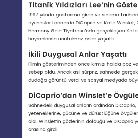
Titanik Yıldızları Lee’nin Göst
1997 yılında gösterime giren ve sinema tarihine
oyuncular Leonardo DiCaprio ve Kate Winslet, 27
Harmony Gold Tiyatrosu’nda gerçekleşen Kate Win
hayranlarına unutulmaz anlar yaşattı.
İkili Duygusal Anlar Yaşattı
Filmin gösteriminden önce kırmızı halıda poz v
sebep oldu. Ancak asıl sürpriz, sahnede gerçekle
dudağa görüntü verdi ve sosyal medyada büyük
DiCaprio’dan Winslet’e Övgül
Sahnedeki duygusal anların ardından DiCaprio, Wi
yeteneklerine, gücüne ve dürüstlüğüne övgüler 
aldı. Winslet’in gözlerinin dolduğu ve DiCaprio’
arasına girdi.