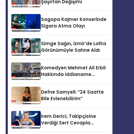
Şaşırtan Değişimi
Sagopa Kajmer Konserinde
Sigara Atma Olayı
Simge Sağın, İzmir’de Lolita
Görünümüyle Sahne Aldı
Komedyen Mehmet Ali Erbil
Hakkında İddianame
Hazırlandı
Defne Samyeli: “24 Saatte
Bile Evlenebilirim”
İrem Derici, Takipçisine
Verdiği Sert Cevapla
Gündemde