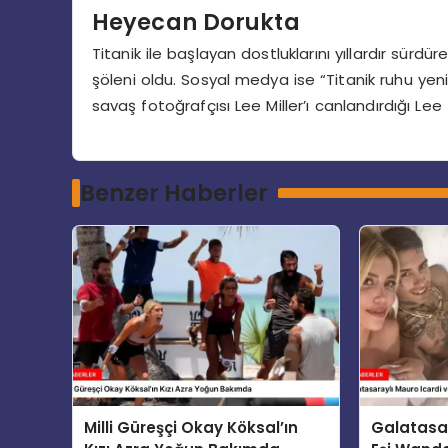
Heyecan Dorukta
Titanik ile başlayan dostluklarını yıllardır sürdür
şöleni oldu. Sosyal medya ise “Titanik ruhu yen
savaş fotoğrafçısı Lee Miller’ı canlandırdığı Lee
Benzer Haberler
Milli Güreşçi Okay Köksal’ın
Galatasar