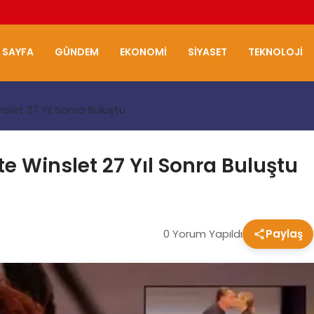
 SAYFA
GÜNDEM
EKONOMI
SIYASET
TEKNOLOJI
let 27 Yıl Sonra Buluştu
e Winslet 27 Yıl Sonra Buluştu
0 Yorum Yapıldı
Paylaş