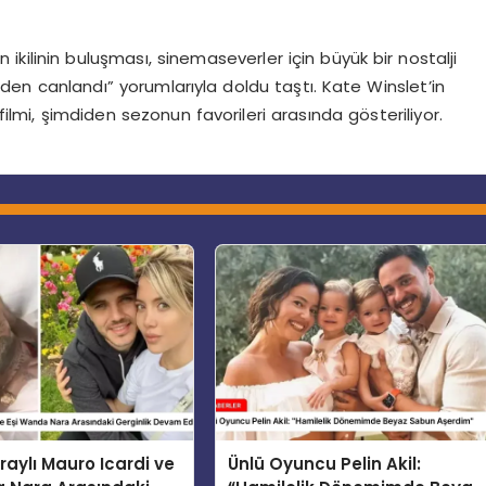
en ikilinin buluşması, sinemaseverler için büyük bir nostalji
iden canlandı” yorumlarıyla doldu taştı. Kate Winslet’in
 filmi, şimdiden sezonun favorileri arasında gösteriliyor.
aylı Mauro Icardi ve
Ünlü Oyuncu Pelin Akil: