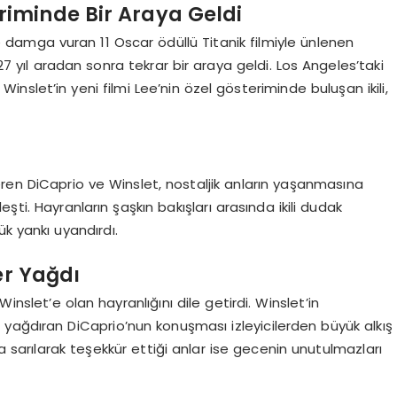
eriminde Bir Araya Geldi
 damga vuran 11 Oscar ödüllü Titanik filmiyle ünlenen
 yıl aradan sonra tekrar bir araya geldi. Los Angeles’taki
slet’in yeni filmi Lee’nin özel gösteriminde buluşan ikili,
eren DiCaprio ve Winslet, nostaljik anların yaşanmasına
şti. Hayranların şaşkın bakışları arasında ikili dudak
 yankı uyandırdı.
er Yağdı
nslet’e olan hayranlığını dile getirdi. Winslet’in
yağdıran DiCaprio’nun konuşması izleyicilerden büyük alkış
ya sarılarak teşekkür ettiği anlar ise gecenin unutulmazları