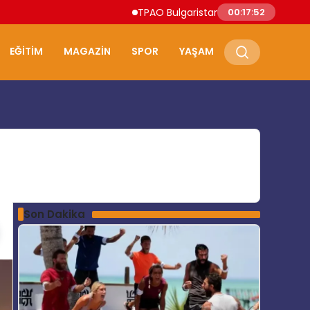
TPAO Bulgaristan Sularında Petrol ve Doğ
00:17:53
EĞITIM
MAGAZIN
SPOR
YAŞAM
Son Dakika