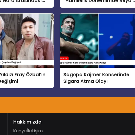
a Nara Arasındaki
“Hamilelik Dönemimde Beyaz
 Devam Ediyor
Sabun Aşerdim”
ıldızı Eray Özbal’ın
Sagopa Kajmer Konserinde
Değişimi
Sigara Atma Olayı
Hakkımızda
Künye
İletişim