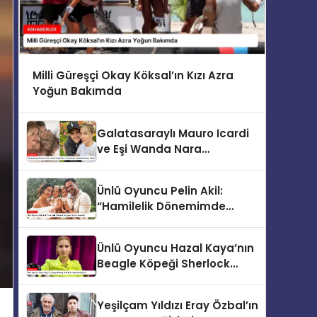
Milli Güreşçi Okay Köksal’ın Kızı Azra
Yoğun Bakımda
Galatasaraylı Mauro Icardi
ve Eşi Wanda Nara
Arasındaki Gerginlik Devam
Ediyor
Ünlü Oyuncu Pelin Akil:
“Hamilelik Dönemimde
Beyaz Sabun Aşerdim”
Ünlü Oyuncu Hazal Kaya’nın
Beagle Köpeği Sherlock
Hayatını Kaybetti
Yeşilçam Yıldızı Eray Özbal’ın