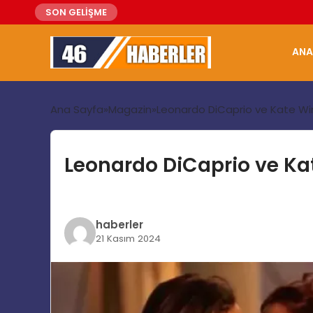
SON GELİŞME
ANA
Ana Sayfa
Magazin
Leonardo DiCaprio ve Kate Wins
Leonardo DiCaprio ve Kat
haberler
21 Kasım 2024