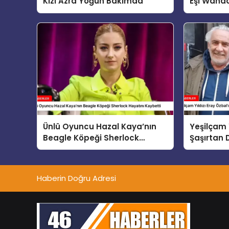
Kızı Azra Yoğun Bakımda
Eşi Wand
Gerginlik
Ünlü Oyuncu Hazal Kaya’nın
Yeşilçam Y
Beagle Köpeği Sherlock
Şaşırtan 
Hayatını Kaybetti
Haberin Doğru Adresi