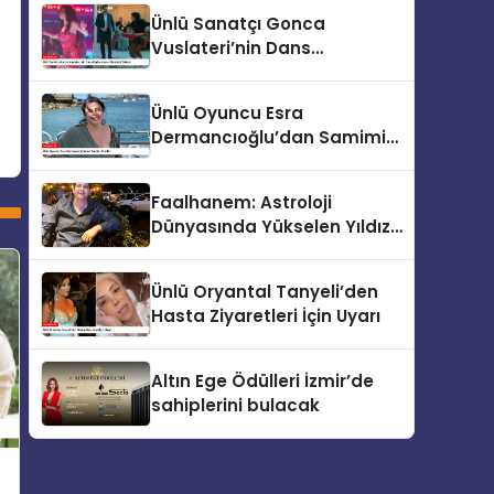
Ünlü Sanatçı Gonca
Vuslateri’nin Dans
Performansı Gündemi
Salladı
Ünlü Oyuncu Esra
Dermancıoğlu’dan Samimi
İtiraflar!
Faalhanem: Astroloji
Dünyasında Yükselen Yıldız
ve Gizemli İlişkiler
Ünlü Oryantal Tanyeli’den
Hasta Ziyaretleri İçin Uyarı
Altın Ege Ödülleri İzmir’de
sahiplerini bulacak