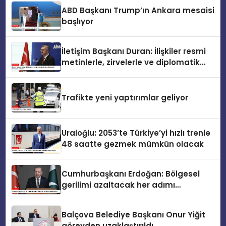
ABD Başkanı Trump’ın Ankara mesaisi
başlıyor
İletişim Başkanı Duran: İlişkiler resmi
metinlerle, zirvelerle ve diplomatik
temaslarla şekillenir
Trafikte yeni yaptırımlar geliyor
Uraloğlu: 2053’te Türkiye’yi hızlı trenle
48 saatte gezmek mümkün olacak
Cumhurbaşkanı Erdoğan: Bölgesel
gerilimi azaltacak her adımı
destekliyoruz
Balçova Belediye Başkanı Onur Yiğit
görevden uzaklaştırıldı