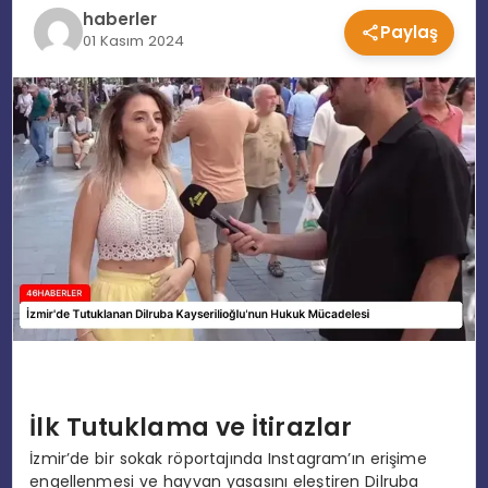
haberler
Paylaş
EĞITIM
01 Kasım 2024
MAGAZIN
SPOR
YAŞAM
İlk Tutuklama ve İtirazlar
İzmir’de bir sokak röportajında Instagram’ın erişime
engellenmesi ve hayvan yasasını eleştiren Dilruba