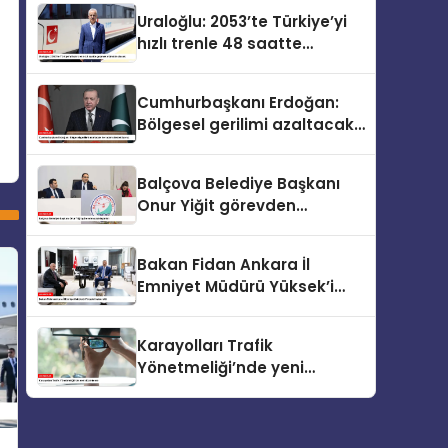
Uraloğlu: 2053’te Türkiye’yi
hızlı trenle 48 saatte
gezmek mümkün olacak
Cumhurbaşkanı Erdoğan:
Bölgesel gerilimi azaltacak
her adımı destekliyoruz
Balçova Belediye Başkanı
Onur Yiğit görevden
uzaklaştırıldı
Bakan Fidan Ankara İl
Emniyet Müdürü Yüksek’i
kabul etti
Karayolları Trafik
Yönetmeliği’nde yeni
düzenleme