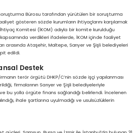
 Soruşturma Bürosu tarafından yürütülen bir soruşturma
liyet gösteren sözde kurumların ihtiyaçlarını karşılamak
htiyaç Komitesi (İKOM) adıyla bir komite kurulduğu
i kapsamında verdikleri ifadelerde, İKOM içinde faaliyet
rı arasında Ataşehir, Maltepe, Sarıyer ve Şişli belediyeleri
it edildi.
ansal Destek
irmanın terör örgütü DHKP/C’nin sözde işçi yapılanması
diği, firmalarının Sarıyer ve Şişli belediyeleriyle
ı ve bu yolla örgüte finans sağlandığı belirlendi. İncelenen
lındığı, ihale şartlarına uyulmadığı ve usulsüzlüklerin
t güçleri, Samsun, Bursa ve İzmir ile İstanbul’da bulunan 31