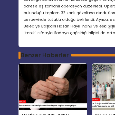
adrese eş zamanlı operasyon düzenledi. Opera
bulunduğu toplam 32 zanlı gözaltına alındı. Sor
cezaevinde tutuklu olduğu belirlendi. Ayrıca, esk
Belediye Başkanı Hasan Hayri İnönü ve eski Şiş
“tanık” sıfatıyla ifadeye çağrıldığı bilgisi de orta
Benzer Haberler