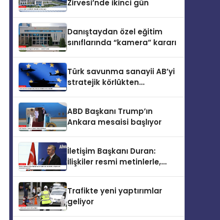
Zirvesi’nde ikinci gün
Danıştaydan özel eğitim
sınıflarında “kamera” kararı
Türk savunma sanayii AB’yi
stratejik körlükten
kurtarabilir
ABD Başkanı Trump’ın
Ankara mesaisi başlıyor
İletişim Başkanı Duran:
İlişkiler resmi metinlerle,
zirvelerle ve diplomatik
temaslarla şekillenir
Trafikte yeni yaptırımlar
geliyor