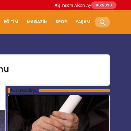
İş İnsanı Alkan Aydoğdu: “Doğru Yatırımın
06:56:17
EĞITIM
MAGAZIN
SPOR
YAŞAM
nu
Son Dakika