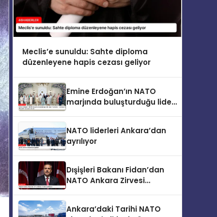
Meclis’e sunuldu: Sahte diploma
düzenleyene hapis cezası geliyor
Emine Erdoğan’ın NATO
marjında buluşturduğu lider
eşleri “Çocuklar, Teknoloji ve
Güvenlik” konusunu ele aldı
NATO liderleri Ankara’dan
ayrılıyor
Dışişleri Bakanı Fidan’dan
NATO Ankara Zirvesi
açıklaması
Ankara’daki Tarihi NATO