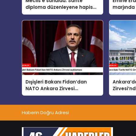
Meclis’e sunuldu: Sahte
Emine Er
diploma düzenleyene hapis
marjında 
cezası geliyor
eşleri “Ço
Güvenlik”
Dışişleri Bakanı Fidan’dan
Ankara’da
NATO Ankara Zirvesi
Zirvesi’nd
açıklaması
Haberin Doğru Adresi