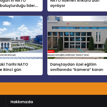
doğan’ın NATO
NATO liderleri Ankara’dan
buluşturduğu lider
ayrılıyor
cuklar, Teknoloji ve
 konusunu ele aldı
ki Tarihi NATO
Danıştaydan özel eğitim
e ikinci gün
sınıflarında “kamera” kararı
Hakkımızda