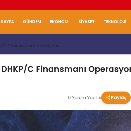
 SAYFA
GÜNDEM
EKONOMI
SIYASET
TEKNOLOJI
KP/C Finansmanı Operasyonu
tü DHKP/C Finansmanı Operasyo
0 Yorum Yapıldı
Paylaş