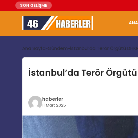
SON GELİŞME
ANA
Ana Sayfa
Gündem
İstanbul’da Terör Örgütü DH
İstanbul’da Terör Örgü
haberler
11 Mart 2025