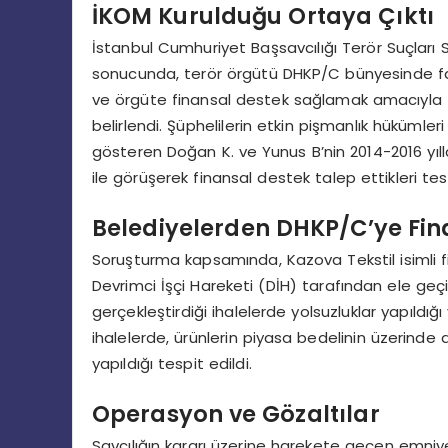
İKOM Kurulduğu Ortaya Çıktı
İstanbul Cumhuriyet Başsavcılığı Terör Suçları
sonucunda, terör örgütü DHKP/C bünyesinde faa
ve örgüte finansal destek sağlamak amacıyla İ
belirlendi. Şüphelilerin etkin pişmanlık hükümler
gösteren Doğan K. ve Yunus B’nin 2014-2016 yılla
ile görüşerek finansal destek talep ettikleri tesp
Belediyelerden DHKP/C’ye Fin
Soruşturma kapsamında, Kazova Tekstil isimli f
Devrimci İşçi Hareketi (DİH) tarafından ele geçiril
gerçekleştirdiği ihalelerde yolsuzluklar yapıldığ
ihalelerde, ürünlerin piyasa bedelinin üzerinde a
yapıldığı tespit edildi.
Operasyon ve Gözaltılar
Savcılığın kararı üzerine harekete geçen emniye