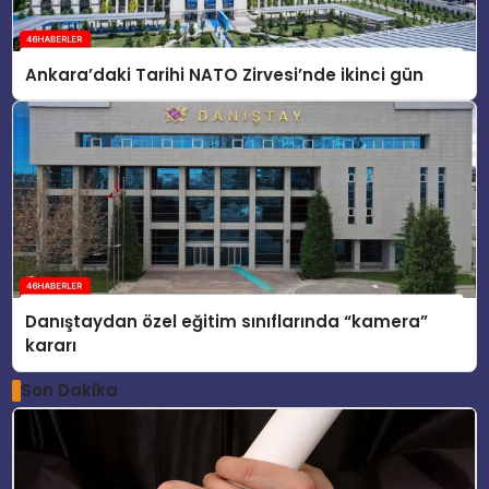
Ankara’daki Tarihi NATO Zirvesi’nde ikinci gün
Danıştaydan özel eğitim sınıflarında “kamera”
kararı
Son Dakika