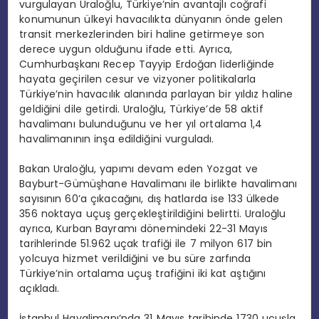
vurgulayan Uraloğlu, Türkiye’nin avantajlı coğrafi
konumunun ülkeyi havacılıkta dünyanın önde gelen
transit merkezlerinden biri haline getirmeye son
derece uygun olduğunu ifade etti. Ayrıca,
Cumhurbaşkanı Recep Tayyip Erdoğan liderliğinde
hayata geçirilen cesur ve vizyoner politikalarla
Türkiye’nin havacılık alanında parlayan bir yıldız haline
geldiğini dile getirdi. Uraloğlu, Türkiye’de 58 aktif
havalimanı bulunduğunu ve her yıl ortalama 1,4
havalimanının inşa edildiğini vurguladı.
Bakan Uraloğlu, yapımı devam eden Yozgat ve
Bayburt-Gümüşhane Havalimanı ile birlikte havalimanı
sayısının 60’a çıkacağını, dış hatlarda ise 133 ülkede
356 noktaya uçuş gerçekleştirildiğini belirtti. Uraloğlu
ayrıca, Kurban Bayramı dönemindeki 22-31 Mayıs
tarihlerinde 51.962 uçak trafiği ile 7 milyon 617 bin
yolcuya hizmet verildiğini ve bu süre zarfında
Türkiye’nin ortalama uçuş trafiğini iki kat aştığını
açıkladı.
İstanbul Havalimanı’nda 31 Mayıs tarihinde 1730 uçuşla