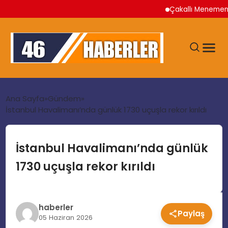
Çakallı Menemeni Nere
ANA SAYFA
Ana Sayfa
Gündem
İstanbul Havalimanı’nda günlük 1730 uçuşla rekor kırıldı
GÜNDEM
İstanbul Havalimanı’nda günlük
EKONOMI
1730 uçuşla rekor kırıldı
SIYASET
haberler
Paylaş
TEKNOLOJI
05 Haziran 2026