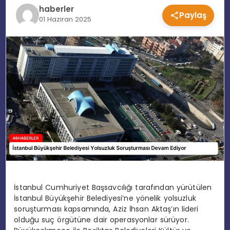
haberler
Paylaş
EĞITIM
01 Haziran 2025
MAGAZIN
SPOR
YAŞAM
İstanbul Cumhuriyet Başsavcılığı tarafından yürütülen
İstanbul Büyükşehir Belediyesi’ne yönelik yolsuzluk
soruşturması kapsamında, Aziz İhsan Aktaş’ın lideri
olduğu suç örgütüne dair operasyonlar sürüyor.