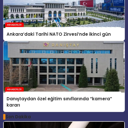
Ankara’daki Tarihi NATO Zirvesi’nde ikinci gün
Danıştaydan özel eğitim sınıflarında “kamera”
kararı
Son Dakika