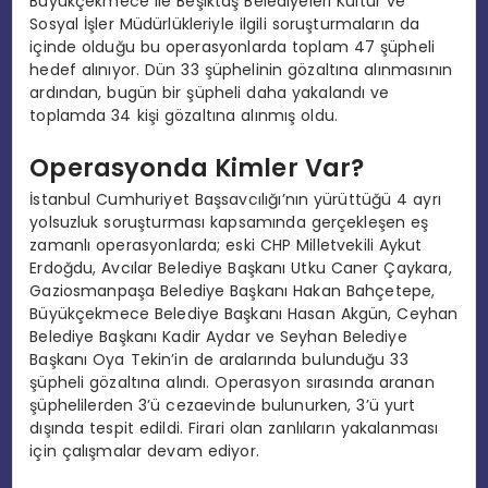
Büyükçekmece ile Beşiktaş Belediyeleri Kültür ve
Sosyal İşler Müdürlükleriyle ilgili soruşturmaların da
içinde olduğu bu operasyonlarda toplam 47 şüpheli
hedef alınıyor. Dün 33 şüphelinin gözaltına alınmasının
ardından, bugün bir şüpheli daha yakalandı ve
toplamda 34 kişi gözaltına alınmış oldu.
Operasyonda Kimler Var?
İstanbul Cumhuriyet Başsavcılığı’nın yürüttüğü 4 ayrı
yolsuzluk soruşturması kapsamında gerçekleşen eş
zamanlı operasyonlarda; eski CHP Milletvekili Aykut
Erdoğdu, Avcılar Belediye Başkanı Utku Caner Çaykara,
Gaziosmanpaşa Belediye Başkanı Hakan Bahçetepe,
Büyükçekmece Belediye Başkanı Hasan Akgün, Ceyhan
Belediye Başkanı Kadir Aydar ve Seyhan Belediye
Başkanı Oya Tekin’in de aralarında bulunduğu 33
şüpheli gözaltına alındı. Operasyon sırasında aranan
şüphelilerden 3’ü cezaevinde bulunurken, 3’ü yurt
dışında tespit edildi. Firari olan zanlıların yakalanması
için çalışmalar devam ediyor.