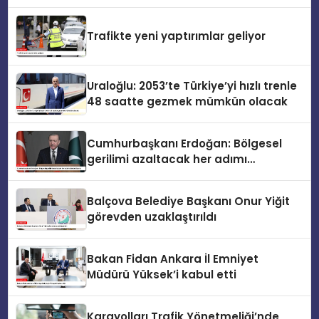
temaslarla şekillenir
Trafikte yeni yaptırımlar geliyor
Uraloğlu: 2053’te Türkiye’yi hızlı trenle
48 saatte gezmek mümkün olacak
Cumhurbaşkanı Erdoğan: Bölgesel
gerilimi azaltacak her adımı
destekliyoruz
Balçova Belediye Başkanı Onur Yiğit
görevden uzaklaştırıldı
Bakan Fidan Ankara İl Emniyet
Müdürü Yüksek’i kabul etti
Karayolları Trafik Yönetmeliği’nde