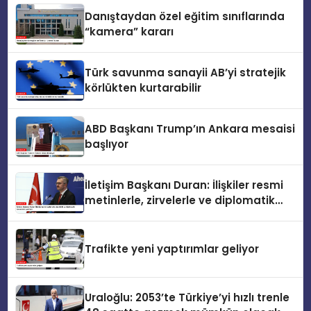
Danıştaydan özel eğitim sınıflarında
“kamera” kararı
Türk savunma sanayii AB’yi stratejik
körlükten kurtarabilir
ABD Başkanı Trump’ın Ankara mesaisi
başlıyor
İletişim Başkanı Duran: İlişkiler resmi
metinlerle, zirvelerle ve diplomatik
temaslarla şekillenir
Trafikte yeni yaptırımlar geliyor
Uraloğlu: 2053’te Türkiye’yi hızlı trenle