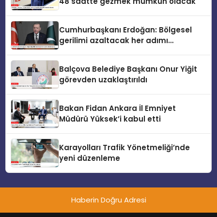
48 saatte gezmek mümkün olacak
Cumhurbaşkanı Erdoğan: Bölgesel
gerilimi azaltacak her adımı
destekliyoruz
Balçova Belediye Başkanı Onur Yiğit
görevden uzaklaştırıldı
Bakan Fidan Ankara İl Emniyet
Müdürü Yüksek’i kabul etti
Karayolları Trafik Yönetmeliği’nde
yeni düzenleme
Haberin Doğru Adresi