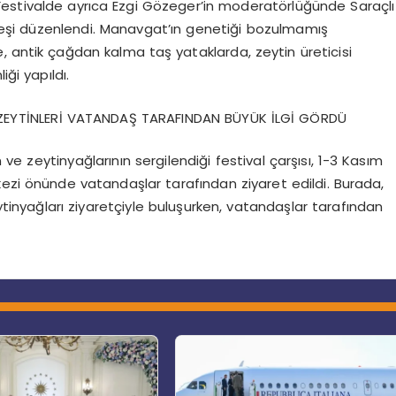
Festivalde ayrıca Ezgi Gözeger’in moderatörlüğünde Saraçlı
yleşi düzenlendi. Manavgat’ın genetiği bozulmamış
, antik çağdan kalma taş yataklarda, zeytin üreticisi
iği yapıldı.
 ZEYTİNLERİ VATANDAŞ TARAFINDAN BÜYÜK İLGİ GÖRDÜ
e zeytinyağlarının sergilendiği festival çarşısı, 1-3 Kasım
kezi önünde vatandaşlar tarafından ziyaret edildi. Burada,
eytinyağları ziyaretçiyle buluşurken, vatandaşlar tarafından