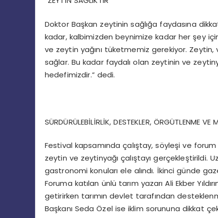
“ZEYTİN SAĞLIKTIR”
Doktor Başkan zeytinin sağlığa faydasına dikkat
kadar, kalbimizden beynimize kadar her şey için s
ve zeytin yağını tüketmemiz gerekiyor. Zeytin, v
sağlar. Bu kadar faydalı olan zeytinin ve zeyti
hedefimizdir.” dedi.
SÜRDÜRÜLEBİLİRLİK, DESTEKLER, ÖRGÜTLENME V
Festival kapsamında çalıştay, söyleşi ve for
zeytin ve zeytinyağı çalıştayı gerçekleştirildi.
gastronomi konuları ele alındı. İkinci günde g
Foruma katılan ünlü tarım yazarı Ali Ekber Yıldırım
getirirken tarımın devlet tarafından desteklenm
Başkanı Seda Özel ise iklim sorununa dikkat çek