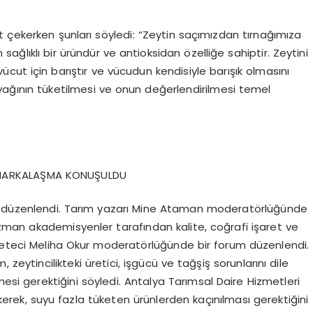
 çekerken şunları söyledi: “Zeytin saçımızdan tırnağımıza
ağlıklı bir üründür ve antioksidan özelliğe sahiptir. Zeytini
ücut için barıştır ve vücudun kendisiyle barışık olmasını
nyağının tüketilmesi ve onun değerlendirilmesi temel
E MARKALAŞMA KONUŞULDU
um düzenlendi. Tarım yazarı Mine Ataman moderatörlüğünde
 Uzman akademisyenler tarafından kalite, coğrafi işaret ve
azeteci Meliha Okur moderatörlüğünde bir forum düzenlendi.
, zeytincilikteki üretici, işgücü ve tağşiş sorunlarını dile
esi gerektiğini söyledi. Antalya Tarımsal Daire Hizmetleri
erek, suyu fazla tüketen ürünlerden kaçınılması gerektiğini