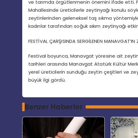
ve tarımda örgütlenmenin önemini ifade etti. 
Mahallesinde üreticilerle zeytinyağı konulu sö
zeytinlerinden geleneksel taş sıkma yöntemiyle
kadınlar tarafından soğuk sıkım zeytinyağı etkinl
FESTİVAL ÇARŞISINDA SERGİLENEN MANAVGAT’IN
Festival boyunca, Manavgat yöresine ait zeytin v
tarihleri arasında Manavgat Atatürk Kültür Mer
yerel üreticilerin sunduğu zeytin çeşitleri ve z
büyük ilgi gördü.
Benzer Haberler