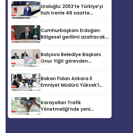
Uraloğlu: 2053’te Türkiye’yi
hızlı trenle 48 saatte
gezmek mümkün olacak
Cumhurbaşkanı Erdoğan:
Bölgesel gerilimi azaltacak
her adımı destekliyoruz
Balçova Belediye Başkanı
Onur Yiğit görevden
uzaklaştırıldı
Bakan Fidan Ankara İl
Emniyet Müdürü Yüksek’i
kabul etti
Karayolları Trafik
Yönetmeliği’nde yeni
düzenleme