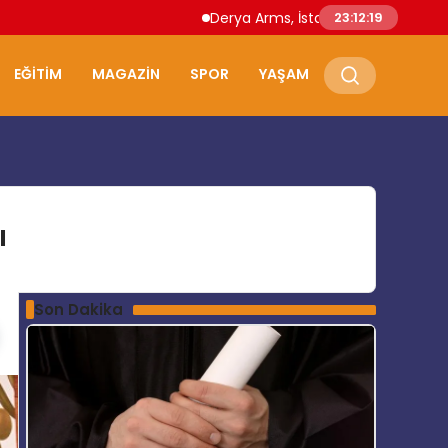
Derya Arms, İstanbul Prohunt 2026’da yen
23:12:20
EĞITIM
MAGAZIN
SPOR
YAŞAM
ı
Son Dakika