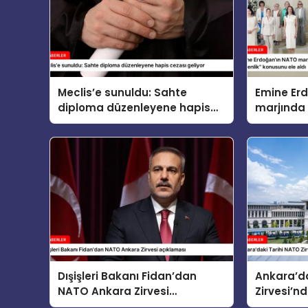
Meclis’e sunuldu: Sahte
Emine Er
diploma düzenleyene hapis
marjında 
cezası geliyor
eşleri “Ço
Güvenlik”
Dışişleri Bakanı Fidan’dan
Ankara’da
NATO Ankara Zirvesi
Zirvesi’nd
açıklaması