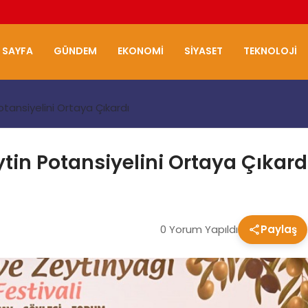
 SAYFA
GÜNDEM
EKONOMI
SIYASET
TEKNOLOJI
otansiyelini Ortaya Çıkardı
tin Potansiyelini Ortaya Çıkard
0 Yorum Yapıldı
Paylaş