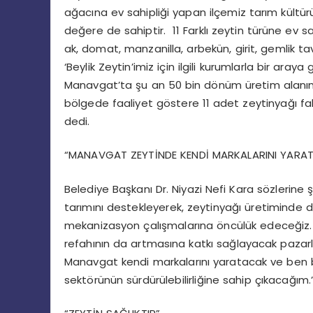
ağacına ev sahipliği yapan ilçemiz tarım kültür
değere de sahiptir. 11 Farklı zeytin türüne ev s
ak, domat, manzanilla, arbekün, girit, gemlik ta
‘Beylik Zeytin’imiz için ilgili kurumlarla bir ar
Manavgat’ta şu an 50 bin dönüm üretim alanında 
bölgede faaliyet göstere 11 adet zeytinyağı fabr
dedi.
“MANAVGAT ZEYTİNDE KENDİ MARKALARINI YARA
Belediye Başkanı Dr. Niyazi Nefi Kara sözlerine
tarımını destekleyerek, zeytinyağı üretiminde 
mekanizasyon çalışmalarına öncülük edeceğiz. 
refahının da artmasına katkı sağlayacak pazarla
Manavgat kendi markalarını yaratacak ve ben be
sektörünün sürdürülebilirliğine sahip çıkacağım.