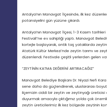
Antalya’nın Manavgat İlçesinde, ilk kez düzenlen
potansiyelini gün yüzüne çıkardı.
Antalya’nın Manavgat İlçesi, 1-3 Kasım tarihler
Festivali”ne ev sahipliği yaptı. Manavgat Beledi
kortejle başlayarak, antik taş yataklarda zeytin 
Atatürk Kültür Merkezi’nde zeytin tarımı ve zeyt
düzenlendi. Festivale çeşitli yerlerden gelen v
“ZEYTİNİN KATMA DEĞERİNİ ARTIRACAĞIZ”
Manavgat Belediye Başkanı Dr. Niyazi Nefi Kara i
sene daha da güçlendirerek, uluslararası boyuta 
ilçemizin ciddi bir zeytin ve zeytinyağı üreti
duyurmak amacıyla çıktığımız yolda çok önemli 
zeytin üreticilerimiz ilk kez bölgede zeytinin 