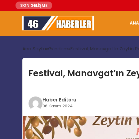
SON GELİŞME
ANA
Ana Sayfa
Gündem
Festival, Manavgat’ın Zeytin P
Festival, Manavgat’ın Zey
Haber Editörü
06 Kasım 2024