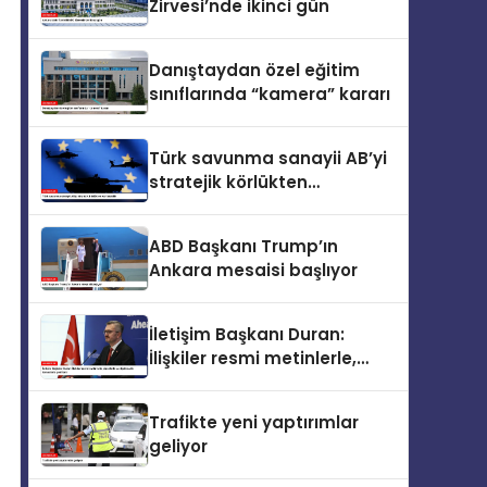
Zirvesi’nde ikinci gün
Danıştaydan özel eğitim
sınıflarında “kamera” kararı
Türk savunma sanayii AB’yi
stratejik körlükten
kurtarabilir
ABD Başkanı Trump’ın
Ankara mesaisi başlıyor
İletişim Başkanı Duran:
İlişkiler resmi metinlerle,
zirvelerle ve diplomatik
temaslarla şekillenir
Trafikte yeni yaptırımlar
geliyor