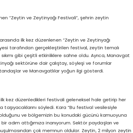
en “Zeytin ve Zeytinyağı Festivali”, şehrin zeytin
i arasında ilk kez düzenlenen “Zeytin ve Zeytinyağı
yesi tarafından gerçekleştirilen festival, zeytin temalı
sıkımı gibi çeşitli etkinliklere sahne oldu. Ayrıca, Manavgat
inyağı sektörüne dair çalıştay, söyleşi ve forumlar
atandaşlar ve Manavgatlılar yoğun ilgi gösterdi.
lk kez düzenledikleri festivali geleneksel hale getirip her
taşıyacaklarını söyledi. Kara “Bu festival vesilesiyle
cisi olduğunu ve bölgemizin bu konudaki gücünü kamuoyuna
bir adım attığımıza inanıyorum. Sektör paydaşları ve
konuşulmasından çok memnun oldular. Zeytin, 2 milyon zeytin