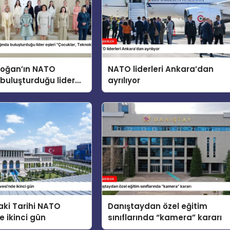
doğan’ın NATO
NATO liderleri Ankara’dan
buluşturduğu lider
ayrılıyor
cuklar, Teknoloji ve
 konusunu ele aldı
ki Tarihi NATO
Danıştaydan özel eğitim
e ikinci gün
sınıflarında “kamera” kararı