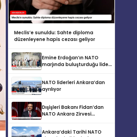
Meclis’e sunuldu: Sahte diploma
düzenleyene hapis cezası geliyor
Emine Erdoğan’ın NATO
marjında buluşturduğu lider
eşleri “Çocuklar, Teknoloji ve
Güvenlik” konusunu ele aldı
NATO liderleri Ankara’dan
ayrılıyor
Dışişleri Bakanı Fidan’dan
NATO Ankara Zirvesi
açıklaması
Ankara’daki Tarihi NATO