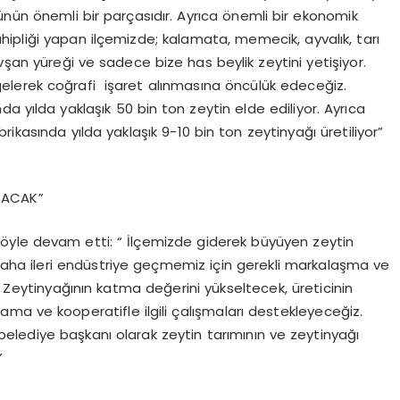
ünün önemli bir parçasıdır. Ayrıca önemli bir ekonomik
ahipliği yapan ilçemizde; kalamata, memecik, ayvalık, tarı
vşan yüreği ve sadece bize has beylik zeytini yetişiyor.
aya gelerek coğrafi işaret alınmasına öncülük edeceğiz.
yılda yaklaşık 50 bin ton zeytin elde ediliyor. Ayrıca
ikasında yılda yaklaşık 9-10 bin ton zeytinyağı üretiliyor”
TACAK”
 şöyle devam etti: “ İlçemizde giderek büyüyen zeytin
daha ileri endüstriye geçmemiz için gerekli markalaşma ve
Zeytinyağının katma değerini yükseltecek, üreticinin
ma ve kooperatifle ilgili çalışmaları destekleyeceğiz.
lediye başkanı olarak zeytin tarımının ve zeytinyağı
”