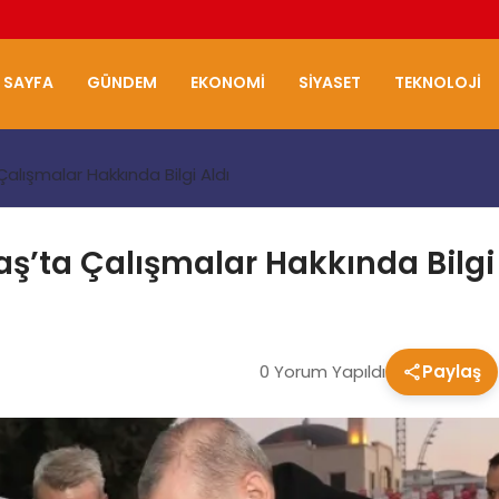
 SAYFA
GÜNDEM
EKONOMI
SIYASET
TEKNOLOJI
lışmalar Hakkında Bilgi Aldı
ta Çalışmalar Hakkında Bilgi 
0 Yorum Yapıldı
Paylaş