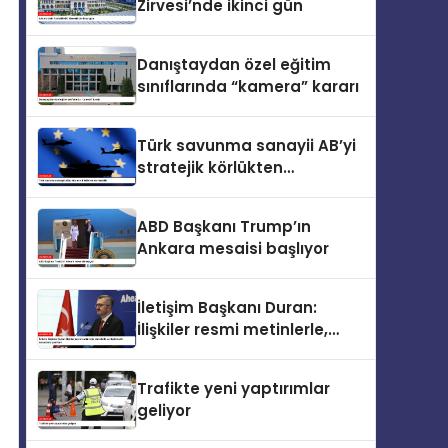
Zirvesi’nde ikinci gün
Danıştaydan özel eğitim
sınıflarında “kamera” kararı
Türk savunma sanayii AB’yi
stratejik körlükten
kurtarabilir
ABD Başkanı Trump’ın
Ankara mesaisi başlıyor
İletişim Başkanı Duran:
İlişkiler resmi metinlerle,
zirvelerle ve diplomatik
temaslarla şekillenir
Trafikte yeni yaptırımlar
geliyor