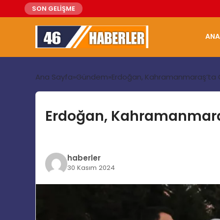
SON GELİŞME
ANA
Ana Sayfa
Gündem
Erdoğan, Kahramanmaraş’ta Ça
Erdoğan, Kahramanmaraş’
haberler
30 Kasım 2024