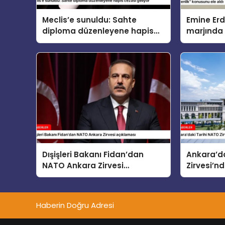
Meclis’e sunuldu: Sahte
Emine Er
diploma düzenleyene hapis
marjında 
cezası geliyor
eşleri “Ço
Güvenlik”
Dışişleri Bakanı Fidan’dan
Ankara’da
NATO Ankara Zirvesi
Zirvesi’nd
açıklaması
Haberin Doğru Adresi