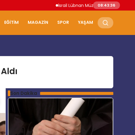
İsrail Lübnan Müzakereleri Roma’da Deva
08:43:37
EĞITIM
MAGAZIN
SPOR
YAŞAM
Aldı
Son Dakika