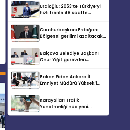
Uraloğlu: 2053’te Türkiye’yi
hızlı trenle 48 saatte
gezmek mümkün olacak
Cumhurbaşkanı Erdoğan:
Bölgesel gerilimi azaltacak
her adımı destekliyoruz
Balçova Belediye Başkanı
Onur Yiğit görevden
uzaklaştırıldı
Bakan Fidan Ankara İl
Emniyet Müdürü Yüksek’i
kabul etti
Karayolları Trafik
Yönetmeliği’nde yeni
düzenleme