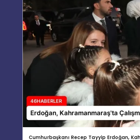
Cumhurbaşkanı Recep Tayyip Erdoğan, Kah