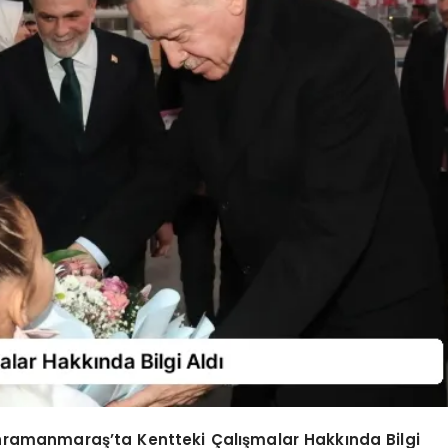
ramanmaraş’ta Kentteki Çalışmalar Hakkında Bilgi