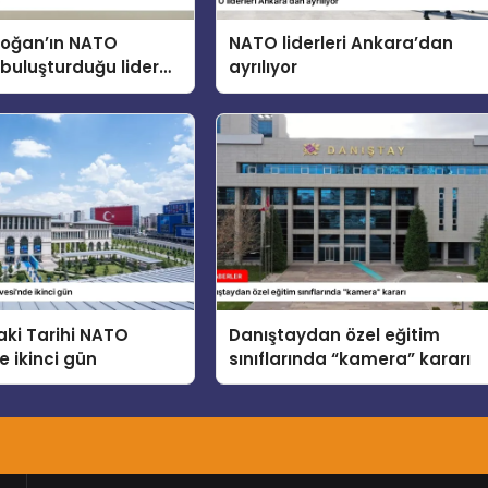
doğan’ın NATO
NATO liderleri Ankara’dan
buluşturduğu lider
ayrılıyor
cuklar, Teknoloji ve
 konusunu ele aldı
ki Tarihi NATO
Danıştaydan özel eğitim
e ikinci gün
sınıflarında “kamera” kararı