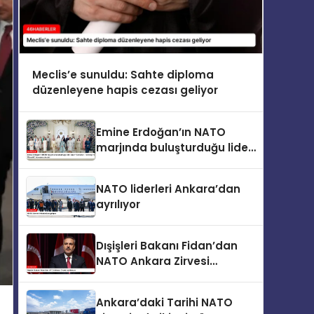
Meclis’e sunuldu: Sahte diploma
düzenleyene hapis cezası geliyor
Emine Erdoğan’ın NATO
marjında buluşturduğu lider
eşleri “Çocuklar, Teknoloji ve
Güvenlik” konusunu ele aldı
NATO liderleri Ankara’dan
ayrılıyor
Dışişleri Bakanı Fidan’dan
NATO Ankara Zirvesi
açıklaması
Ankara’daki Tarihi NATO