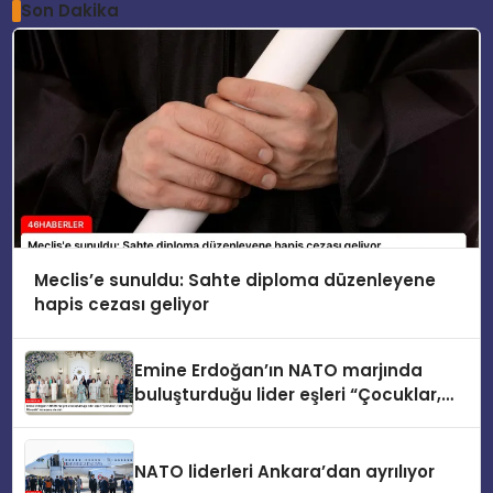
Son Dakika
Meclis’e sunuldu: Sahte diploma düzenleyene
hapis cezası geliyor
Emine Erdoğan’ın NATO marjında
buluşturduğu lider eşleri “Çocuklar,
Teknoloji ve Güvenlik” konusunu ele
aldı
NATO liderleri Ankara’dan ayrılıyor