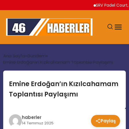
SRV Padel Court, Türki
ANA SAYFA
Ana Sayfa
Gündem
Emine Erdoğan’ın Kızılcahamam Toplantısı Paylaşımı
GÜNDEM
Emine Erdoğan’ın Kızılcahamam
EKONOMI
Toplantısı Paylaşımı
SIYASET
haberler
Paylaş
TEKNOLOJI
14 Temmuz 2025