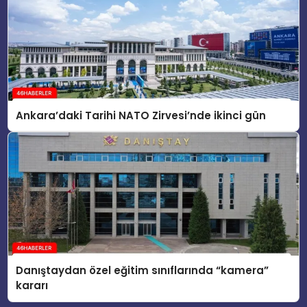
Ankara’daki Tarihi NATO Zirvesi’nde ikinci gün
Danıştaydan özel eğitim sınıflarında “kamera”
kararı