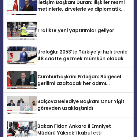
İletişim Başkanı Duran: İlişkiler resmi
metinlerle, zirvelerle ve diplomatik
temaslarla şekillenir
Trafikte yeni yaptırımlar geliyor
Uraloğlu: 2053’te Türkiye’yi hızlı trenle
48 saatte gezmek mümkün olacak
Cumhurbaşkanı Erdoğan: Bölgesel
gerilimi azaltacak her adımı
destekliyoruz
Balçova Belediye Başkanı Onur Yiğit
görevden uzaklaştırıldı
Bakan Fidan Ankara İl Emniyet
Müdürü Yüksek’i kabul etti