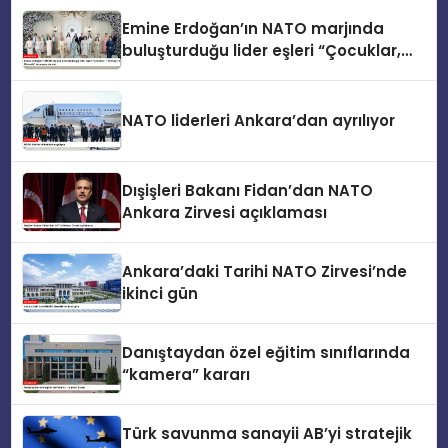
Emine Erdoğan’ın NATO marjında
buluşturduğu lider eşleri “Çocuklar,
Teknoloji ve Güvenlik” konusunu ele
aldı
NATO liderleri Ankara’dan ayrılıyor
Dışişleri Bakanı Fidan’dan NATO
Ankara Zirvesi açıklaması
Ankara’daki Tarihi NATO Zirvesi’nde
ikinci gün
Danıştaydan özel eğitim sınıflarında
“kamera” kararı
Türk savunma sanayii AB’yi stratejik