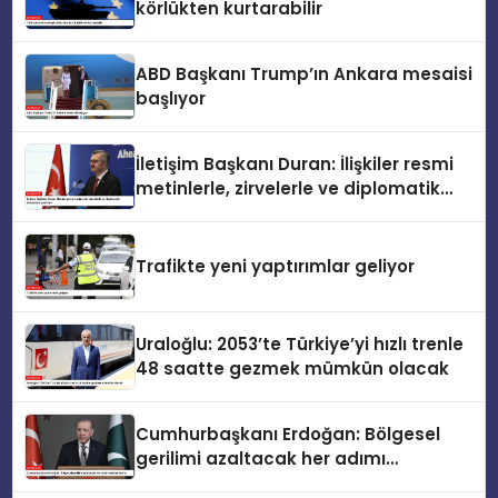
körlükten kurtarabilir
ABD Başkanı Trump’ın Ankara mesaisi
başlıyor
İletişim Başkanı Duran: İlişkiler resmi
metinlerle, zirvelerle ve diplomatik
temaslarla şekillenir
Trafikte yeni yaptırımlar geliyor
Uraloğlu: 2053’te Türkiye’yi hızlı trenle
48 saatte gezmek mümkün olacak
Cumhurbaşkanı Erdoğan: Bölgesel
gerilimi azaltacak her adımı
destekliyoruz