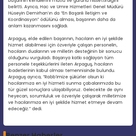
başarının kendilerini mutlu ve gururlu hissettirdiğini
belirtti. Ayrıca, Hac ve Umre Hizmetleri Genel Müdürü
Hüseyin Demirhan’ın da “En Başarılı İletişim ve
Koordinasyon” ödülünü alması, başarının daha da
anlam kazanmasını sağladı.
Arpaguş, elde edilen başarının, hacıların en iyi şekilde
hizmet alabilmesi için özveriyle çalışan personelin,
hacıların dualarının ve milletin desteğinin bir sonucu
olduğunu vurguladı. Başarıya katkı sağlayan tüm
personele teşekkürlerini ileten Arpaguş, hacıların
ibadetlerinin kabul olması temennisinde bulundu.
Arpaguş ayrıca, “Rabb’imize şükürler olsun ki
hacılarımıza en iyi hizmeti sunma çabalarımızda bu
tür güzel sonuçlara ulaşabiliyoruz. Gelecekte de aynı
heyecan, sorumluluk ve özveriyle çalışarak milletimize
ve hacılarımıza en iyi şekilde hizmet etmeye devam
edeceğiz.” dedi.
Benzer Haberler