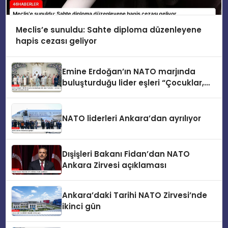
Meclis’e sunuldu: Sahte diploma düzenleyene
hapis cezası geliyor
Emine Erdoğan’ın NATO marjında
buluşturduğu lider eşleri “Çocuklar,
Teknoloji ve Güvenlik” konusunu ele
aldı
NATO liderleri Ankara’dan ayrılıyor
Dışişleri Bakanı Fidan’dan NATO
Ankara Zirvesi açıklaması
Ankara’daki Tarihi NATO Zirvesi’nde
ikinci gün