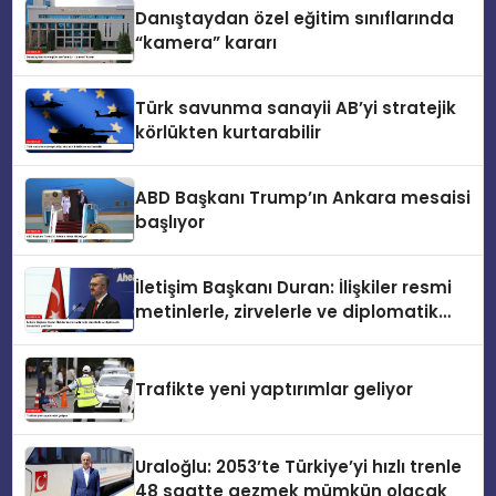
Danıştaydan özel eğitim sınıflarında
“kamera” kararı
Türk savunma sanayii AB’yi stratejik
körlükten kurtarabilir
ABD Başkanı Trump’ın Ankara mesaisi
başlıyor
İletişim Başkanı Duran: İlişkiler resmi
metinlerle, zirvelerle ve diplomatik
temaslarla şekillenir
Trafikte yeni yaptırımlar geliyor
Uraloğlu: 2053’te Türkiye’yi hızlı trenle
48 saatte gezmek mümkün olacak