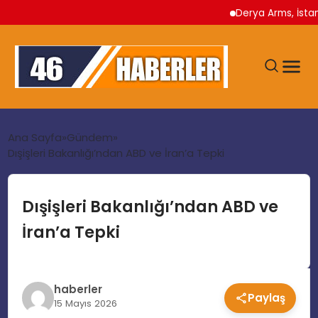
Derya Arms, İstanbul P
ANA SAYFA
Ana Sayfa
Gündem
Dışişleri Bakanlığı’ndan ABD ve İran’a Tepki
GÜNDEM
Dışişleri Bakanlığı’ndan ABD ve
EKONOMI
İran’a Tepki
SIYASET
haberler
Paylaş
TEKNOLOJI
15 Mayıs 2026