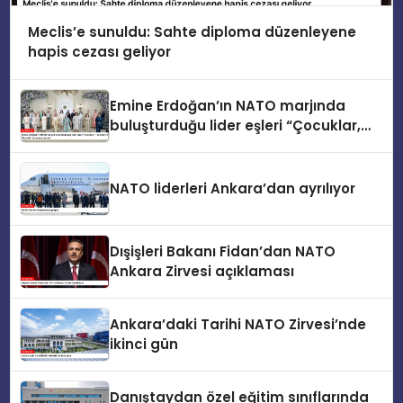
Meclis’e sunuldu: Sahte diploma düzenleyene
hapis cezası geliyor
Emine Erdoğan’ın NATO marjında
buluşturduğu lider eşleri “Çocuklar,
Teknoloji ve Güvenlik” konusunu ele
aldı
NATO liderleri Ankara’dan ayrılıyor
Dışişleri Bakanı Fidan’dan NATO
Ankara Zirvesi açıklaması
Ankara’daki Tarihi NATO Zirvesi’nde
ikinci gün
Danıştaydan özel eğitim sınıflarında