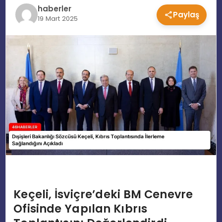
haberler
Paylaş
EĞITIM
19 Mart 2025
MAGAZIN
SPOR
YAŞAM
Keçeli, İsviçre’deki BM Cenevre
Ofisinde Yapılan Kıbrıs