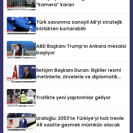
“kamera” kararı
Türk savunma sanayii AB’yi stratejik
körlükten kurtarabilir
ABD Başkanı Trump’ın Ankara mesaisi
başlıyor
İletişim Başkanı Duran: İlişkiler resmi
metinlerle, zirvelerle ve diplomatik
temaslarla şekillenir
Trafikte yeni yaptırımlar geliyor
Uraloğlu: 2053’te Türkiye’yi hızlı trenle
48 saatte gezmek mümkün olacak