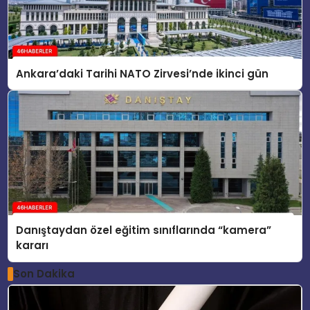
Ankara’daki Tarihi NATO Zirvesi’nde ikinci gün
Danıştaydan özel eğitim sınıflarında “kamera”
kararı
Son Dakika