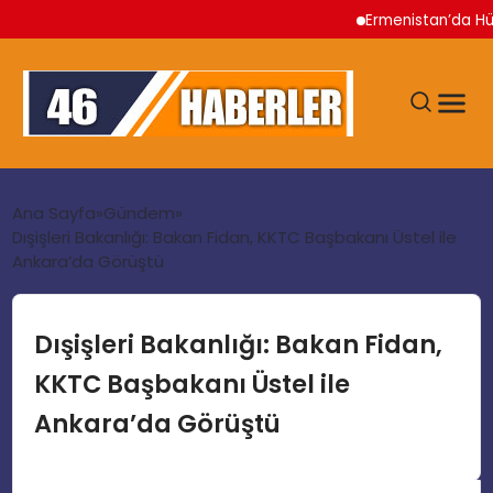
Ermenistan’da Hükümet
ANA SAYFA
Ana Sayfa
Gündem
Dışişleri Bakanlığı: Bakan Fidan, KKTC Başbakanı Üstel ile
Ankara’da Görüştü
GÜNDEM
EKONOMI
Dışişleri Bakanlığı: Bakan Fidan,
KKTC Başbakanı Üstel ile
SIYASET
Ankara’da Görüştü
TEKNOLOJI