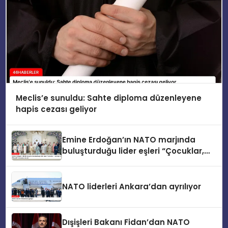
Meclis’e sunuldu: Sahte diploma düzenleyene
hapis cezası geliyor
Emine Erdoğan’ın NATO marjında
buluşturduğu lider eşleri “Çocuklar,
Teknoloji ve Güvenlik” konusunu ele
aldı
NATO liderleri Ankara’dan ayrılıyor
Dışişleri Bakanı Fidan’dan NATO