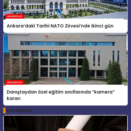
Ankara’daki Tarihi NATO Zirvesi’nde ikinci gün
Danıştaydan özel eğitim sınıflarında “kamera”
kararı
Son Dakika