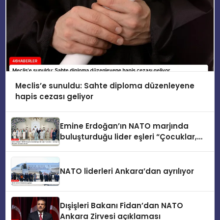
Meclis’e sunuldu: Sahte diploma düzenleyene
hapis cezası geliyor
Emine Erdoğan’ın NATO marjında
buluşturduğu lider eşleri “Çocuklar,
Teknoloji ve Güvenlik” konusunu ele
aldı
NATO liderleri Ankara’dan ayrılıyor
Dışişleri Bakanı Fidan’dan NATO
Ankara Zirvesi açıklaması