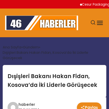
Cesur Packaging, Mısı
ANA SAYFA
Ana Sayfa
Gündem
Dışişleri Bakanı Hakan Fidan, Kosova’da İki Liderle
Görüşecek
GÜNDEM
EKONOMI
Dışişleri Bakanı Hakan Fidan,
Kosova’da İki Liderle Görüşecek
SIYASET
TEKNOLOJI
haberler
Paylaş