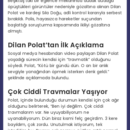
Beşiktaş’taki bir eğlence mekanında dudak dudağa
öpüştükleri görüntüler nedeniyle gözaltına alınan Dilan
Polat ve kardeşi Sıla Doğu, adli kontrol kararıyla serbest
bırakıldı. Polis, hayasızca hareketler suçundan
başlattığı soruşturma kapsamında ikiliyi gözaltına
almıştı.
Dilan Polat’tan İlk Açıklama
Sosyal medya hesabından video paylaşan Dilan Polat
yaşadığı sürecin kendisi için “travmatik” olduğunu
söyledi. Polat, “Kötü bir gündü dün. O an bir anlık
sevgiyle yanağından öpmek isterken denk geldi.”
şeklinde açıklamada bulundu.
Çok Ciddi Travmalar Yaşıyor
Polat, içinde bulunduğu durumun kendisi için çok ağır
olduğunu belirterek, “Ben iyi değilim. Çok ciddi
travmalarım var. Ne uyuyabiliyorum ne
uyanabiliyorum. Dün biraz kısmi felç geçirdim. 3 kere
bayıldım, çok zordu. Unutulmak istiyorum, tek