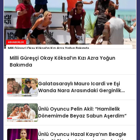
Milli Güreşçi Okay Köksal’ın Kızı Azra Yoğun
Bakımda
Galatasaraylı Mauro Icardi ve Eşi
Wanda Nara Arasındaki Gerginlik
Devam Ediyor
Ünlü Oyuncu Pelin Akil: “Hamilelik
Dönemimde Beyaz Sabun Aşerdim”
Ünlü Oyuncu Hazal Kaya’nın Beagle