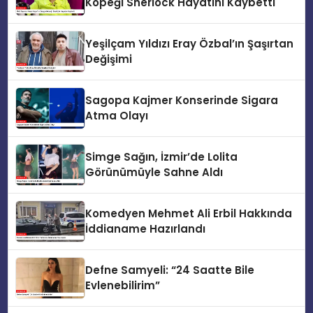
Köpeği Sherlock Hayatını Kaybetti
Yeşilçam Yıldızı Eray Özbal’ın Şaşırtan
Değişimi
Sagopa Kajmer Konserinde Sigara
Atma Olayı
Simge Sağın, İzmir’de Lolita
Görünümüyle Sahne Aldı
Komedyen Mehmet Ali Erbil Hakkında
İddianame Hazırlandı
Defne Samyeli: “24 Saatte Bile
Evlenebilirim”