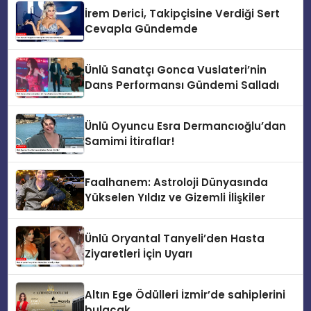
İrem Derici, Takipçisine Verdiği Sert
Cevapla Gündemde
Ünlü Sanatçı Gonca Vuslateri’nin
Dans Performansı Gündemi Salladı
Ünlü Oyuncu Esra Dermancıoğlu’dan
Samimi İtiraflar!
Faalhanem: Astroloji Dünyasında
Yükselen Yıldız ve Gizemli İlişkiler
Ünlü Oryantal Tanyeli’den Hasta
Ziyaretleri İçin Uyarı
Altın Ege Ödülleri İzmir’de sahiplerini
bulacak