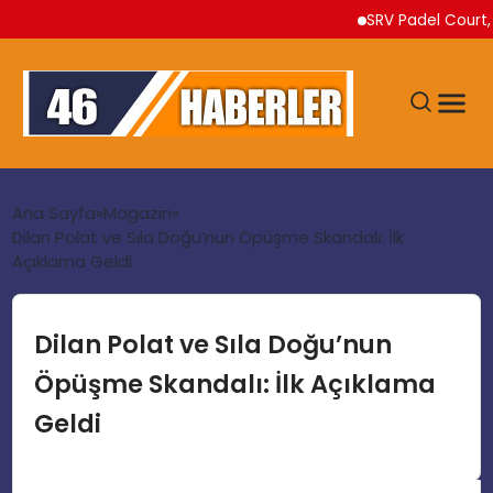
SRV Padel Court, Türki
ANA SAYFA
Ana Sayfa
Magazin
Dilan Polat ve Sıla Doğu’nun Öpüşme Skandalı: İlk
Açıklama Geldi
GÜNDEM
EKONOMI
Dilan Polat ve Sıla Doğu’nun
Öpüşme Skandalı: İlk Açıklama
SIYASET
Geldi
TEKNOLOJI