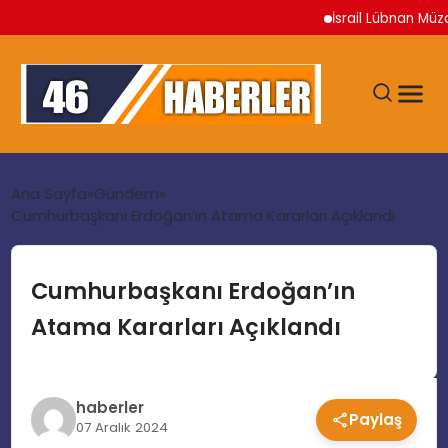
İsrail Lübnan Müzake
ANA SAYFA
Ana Sayfa
Gündem
Cumhurbaşkanı Erdoğan’ın Atama Kararları Açıklandı
GÜNDEM
Cumhurbaşkanı Erdoğan’ın
EKONOMI
Atama Kararları Açıklandı
SIYASET
haberler
Paylaş
TEKNOLOJI
07 Aralık 2024