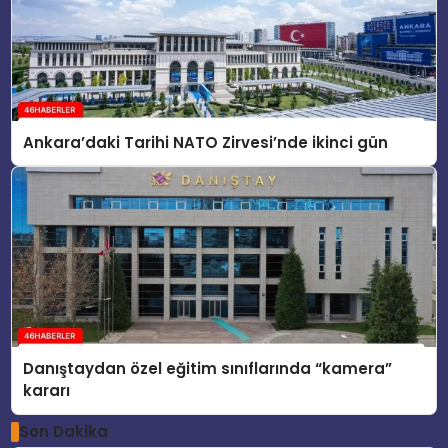
Ankara’daki Tarihi NATO Zirvesi’nde ikinci gün
Danıştaydan özel eğitim sınıflarında “kamera”
kararı
Son Dakika