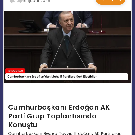
19 Şubat 2025
EĞITIM
MAGAZIN
SPOR
YAŞAM
Cumhurbaşkanı Erdoğan AK
Parti Grup Toplantısında
Konuştu
Cumhurbaşkanı Recep Tayyip Erdoğan, AK Parti grup