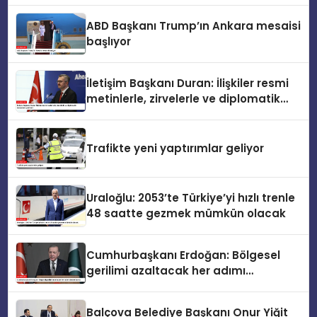
ABD Başkanı Trump’ın Ankara mesaisi
başlıyor
İletişim Başkanı Duran: İlişkiler resmi
metinlerle, zirvelerle ve diplomatik
temaslarla şekillenir
Trafikte yeni yaptırımlar geliyor
Uraloğlu: 2053’te Türkiye’yi hızlı trenle
48 saatte gezmek mümkün olacak
Cumhurbaşkanı Erdoğan: Bölgesel
gerilimi azaltacak her adımı
destekliyoruz
Balçova Belediye Başkanı Onur Yiğit