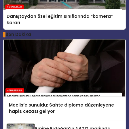
Danıştaydan özel eğitim sınıflarında “kamera”
kararı
Son Dakika
Meclis’e sunuldu: Sahte diploma düzenleyene
hapis cezası geliyor
Emine Erdoğan’ın NATO marjında