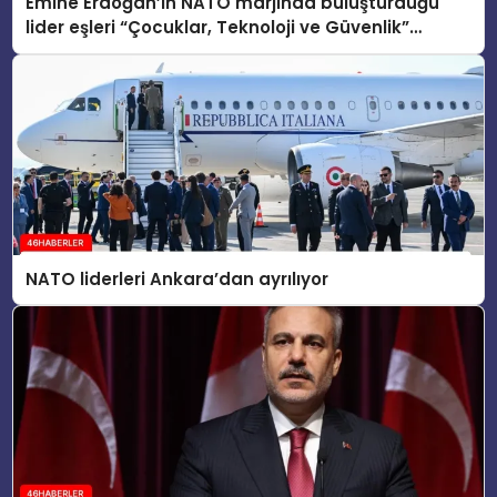
Emine Erdoğan’ın NATO marjında buluşturduğu
lider eşleri “Çocuklar, Teknoloji ve Güvenlik”
konusunu ele aldı
NATO liderleri Ankara’dan ayrılıyor