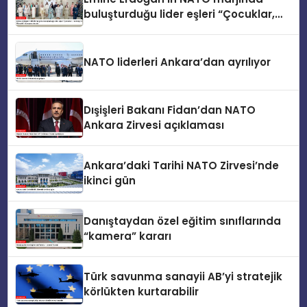
buluşturduğu lider eşleri “Çocuklar,
Teknoloji ve Güvenlik” konusunu ele
aldı
NATO liderleri Ankara’dan ayrılıyor
Dışişleri Bakanı Fidan’dan NATO
Ankara Zirvesi açıklaması
Ankara’daki Tarihi NATO Zirvesi’nde
ikinci gün
Danıştaydan özel eğitim sınıflarında
“kamera” kararı
Türk savunma sanayii AB’yi stratejik
körlükten kurtarabilir