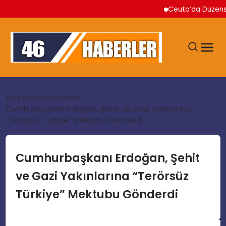
Ceuta’da Düzensiz Göç
ANA SAYFA
Ana Sayfa
Gündem
Cumhurbaşkanı Erdoğan, Şehit ve Gazi Yakınlarına
“Terörsüz Türkiye” Mektubu Gönderdi
GÜNDEM
EKONOMI
Cumhurbaşkanı Erdoğan, Şehit
ve Gazi Yakınlarına “Terörsüz
SIYASET
Türkiye” Mektubu Gönderdi
TEKNOLOJI