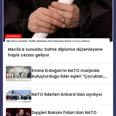
Meclis’e sunuldu: Sahte diploma düzenleyene
hapis cezası geliyor
Emine Erdoğan’ın NATO marjında
buluşturduğu lider eşleri “Çocuklar,
Teknoloji ve Güvenlik” konusunu ele
aldı
NATO liderleri Ankara’dan ayrılıyor
Dışişleri Bakanı Fidan’dan NATO