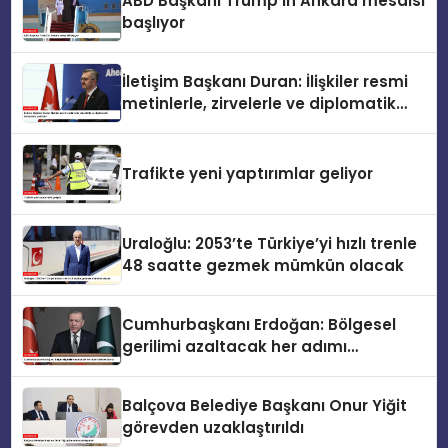
ABD Başkanı Trump’ın Ankara mesaisi
başlıyor
İletişim Başkanı Duran: İlişkiler resmi
metinlerle, zirvelerle ve diplomatik
temaslarla şekillenir
Trafikte yeni yaptırımlar geliyor
Uraloğlu: 2053’te Türkiye’yi hızlı trenle
48 saatte gezmek mümkün olacak
Cumhurbaşkanı Erdoğan: Bölgesel
gerilimi azaltacak her adımı
destekliyoruz
Balçova Belediye Başkanı Onur Yiğit
görevden uzaklaştırıldı