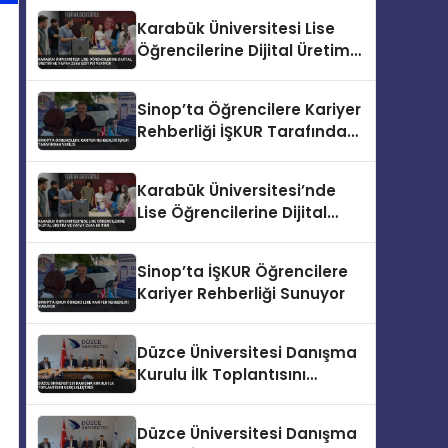
Karabük Üniversitesi Lise
Öğrencilerine Dijital Üretim
ve Yapay Zeka Eğitimi
Veriyor
Sinop’ta Öğrencilere Kariyer
Rehberliği İŞKUR Tarafından
Verildi
Karabük Üniversitesi’nde
Lise Öğrencilerine Dijital
Üretim ve Yapay Zeka
Eğitimi
Sinop’ta İŞKUR Öğrencilere
Kariyer Rehberliği Sunuyor
Düzce Üniversitesi Danışma
Kurulu İlk Toplantısını
Gerçekleştirdi
Düzce Üniversitesi Danışma