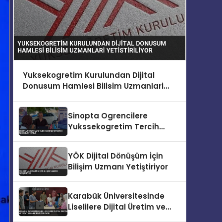
Yuksekogretim Kurulundan Dijital
Donusum Hamlesi Bilisim Uzmanlari
Yetistiriliyor
Sinopta Ogrencilere
Yukssekogretim Tercih
Rehberligi Yapildi
YÖK Dijital Dönüşüm İçin
Bilişim Uzmanı Yetiştiriyor
Karabük Üniversitesinde
Liselilere Dijital Üretim ve
Yapay Zeka Eğitimi Veriliyor