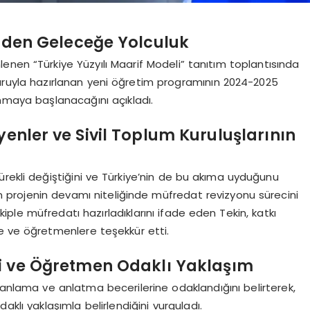
rden Geleceğe Yolculuk
enen “Türkiye Yüzyılı Maarif Modeli” tanıtım toplantısında
ruyla hazırlanan yeni öğretim programının 2024-2025
nmaya başlanacağını açıkladı.
enler ve Sivil Toplum Kuruluşlarının
ürekli değiştiğini ve Türkiye’nin de bu akıma uyduğunu
lan projenin devamı niteliğinde müfredat revizyonu sürecini
 ekiple müfredatı hazırladıklarını ifade eden Tekin, katkı
e ve öğretmenlere teşekkür etti.
i ve Öğretmen Odaklı Yaklaşım
 anlama ve anlatma becerilerine odaklandığını belirterek,
daklı yaklaşımla belirlendiğini vurguladı.