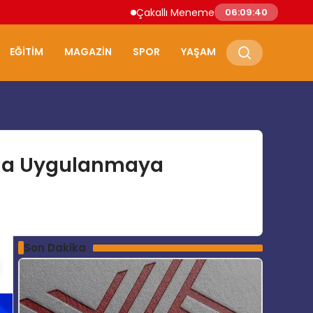
Çakallı Menemeni Nerede Yenir? Samsun’u
06:09:41
EĞITIM
MAGAZIN
SPOR
YAŞAM
nda Uygulanmaya
Son Dakika