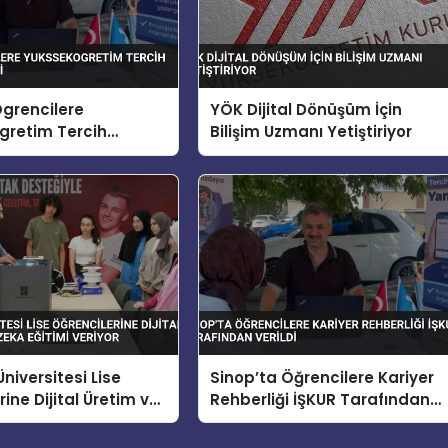
grencilere
YÖK Dijital Dönüşüm İçin
gretim Tercih
Bilişim Uzmanı Yetiştiriyor
i Yapildi
niversitesi Lise
Sinop’ta Öğrencilere Kariyer
ine Dijital Üretim ve
Rehberliği İŞKUR Tarafından
a Eğitimi Veriyor
Verildi