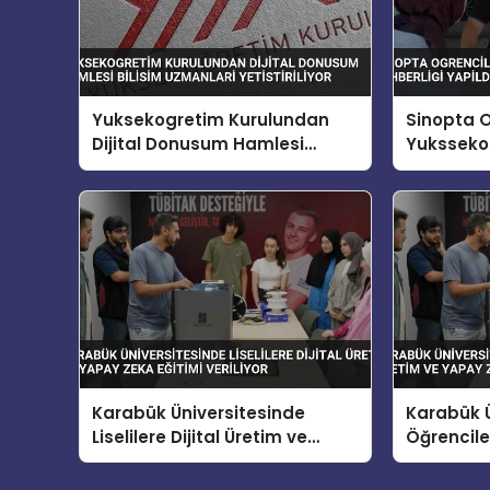
Yuksekogretim Kurulundan
Sinopta O
Dijital Donusum Hamlesi
Yuksseko
Bilisim Uzmanlari Yetistiriliyor
Rehberlig
Karabük Üniversitesinde
Karabük Ü
Liselilere Dijital Üretim ve
Öğrenciler
Yapay Zeka Eğitimi Veriliyor
Yapay Zek