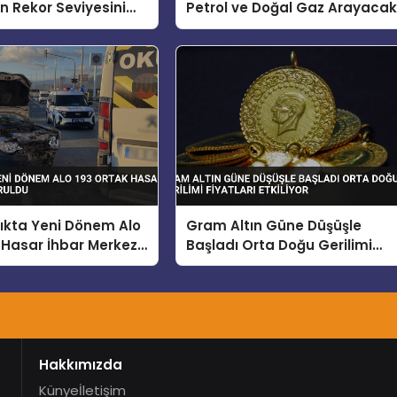
ın Rekor Seviyesini
Petrol ve Doğal Gaz Arayaca
nu Açıkladı
lıkta Yeni Dönem Alo
Gram Altın Güne Düşüşle
 Hasar İhbar Merkezi
Başladı Orta Doğu Gerilimi
Fiyatları Etkiliyor
Hakkımızda
Künye
İletişim