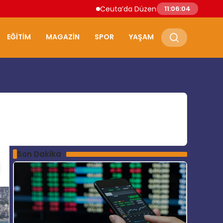
Ceuta’da Düzensiz Göçmen Akını: İspanya 
11:06:05
EĞITIM
MAGAZIN
SPOR
YAŞAM
Son Dakika