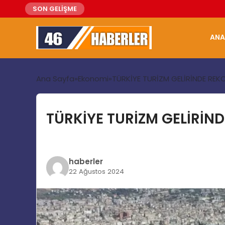
SON GELİŞME
ANA
Ana Sayfa
Ekonomi
TÜRKİYE TURİZM GELİRİNDE RE
TÜRKİYE TURİZM GELİRİ
haberler
22 Ağustos 2024