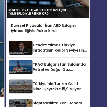
Küresel Piyasalar İran ABD Uzlaşısı
İyimserliğiyle Rekor Kırdı
Cevdet Yılmaz Türkiye
İhracatının Rekor Seviyesini
Koruduğunu Açıkladı
TPAO Bulgaristan Sularında
Petrol ve Doğal Gaz
Arayacak
Türkiye’nin Turizm Geliri
İkinci Çeyrekte 15,9 Milyar
Dolar Oldu
Sigortacılıkta Yeni Dönem