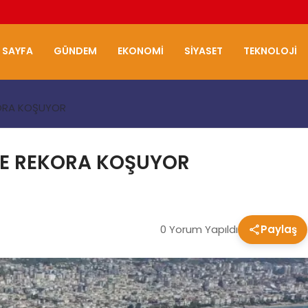
 SAYFA
GÜNDEM
EKONOMI
SIYASET
TEKNOLOJI
KORA KOŞUYOR
NDE REKORA KOŞUYOR
0 Yorum Yapıldı
Paylaş