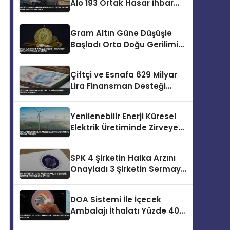
Alo 193 Ortak Hasar İhbar
Merkezi Kuruldu
Gram Altın Güne Düşüşle
Başladı Orta Doğu Gerilimi
Fiyatları Etkiliyor
Çiftçi ve Esnafa 629 Milyar
Lira Finansman Desteği
Sunuldu
Yenilenebilir Enerji Küresel
Elektrik Üretiminde Zirveye
Yerleşti
SPK 4 Şirketin Halka Arzını
Onayladı 3 Şirketin Sermaye
Artırımına İzin Verdi
DOA Sistemi İle İçecek
Ambalajı İthalatı Yüzde 40
Azalacak