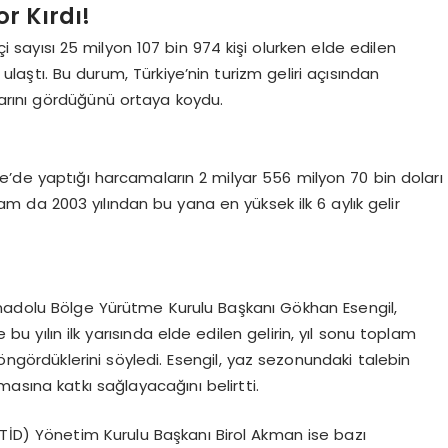
r Kırdı!
tçi sayısı 25 milyon 107 bin 974 kişi olurken elde edilen
 ulaştı. Bu durum, Türkiye’nin turizm geliri açısından
arını gördüğünü ortaya koydu.
iye’de yaptığı harcamaların 2 milyar 556 milyon 70 bin doları
 da 2003 yılından bu yana en yüksek ilk 6 aylık gelir
Anadolu Bölge Yürütme Kurulu Başkanı Gökhan Esengil,
 bu yılın ilk yarısında elde edilen gelirin, yıl sonu toplam
ı öngördüklerini söyledi. Esengil, yaz sezonundaki talebin
masına katkı sağlayacağını belirtti.
TİD) Yönetim Kurulu Başkanı Birol Akman ise bazı