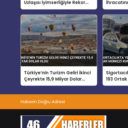
Uzlaşısı İyimserliğiyle Rekor
İhracatın
Kırdı
Koruduğu
Türkiye’nin Turizm Geliri İkinci
Sigortacı
Çeyrekte 15,9 Milyar Dolar
193 Ortak
Oldu
Kuruldu
Haberin Doğru Adresi