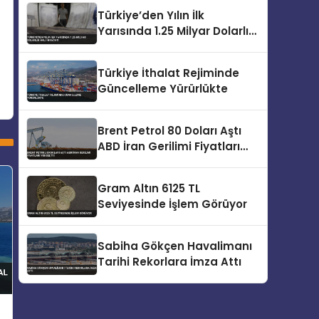
Türkiye’den Yılın İlk
Yarısında 1.25 Milyar Dolarlık
Halı İhracatı
Türkiye İthalat Rejiminde
Güncelleme Yürürlükte
Brent Petrol 80 Doları Aştı
ABD İran Gerilimi Fiyatları
Yükseltti
Gram Altın 6125 TL
Seviyesinde İşlem Görüyor
Sabiha Gökçen Havalimanı
Tarihi Rekorlara İmza Attı