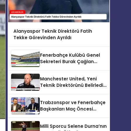
Alanyaspor Teknik Direktörü Fatih
Tekke Görevinden Ayrıldı
Fenerbahçe Kulübü Genel
Sekreteri Burak Çağlan
Kızılhan’dan Sponsorluk
Açıklamaları
Manchester United, Yeni
Teknik Direktörünü Belirledi:
Ruben Amorim
Trabzonspor ve Fenerbahçe
Başkanları Maç Öncesi
Buluşuyor
Milli Sporcu Selene Durna’nın