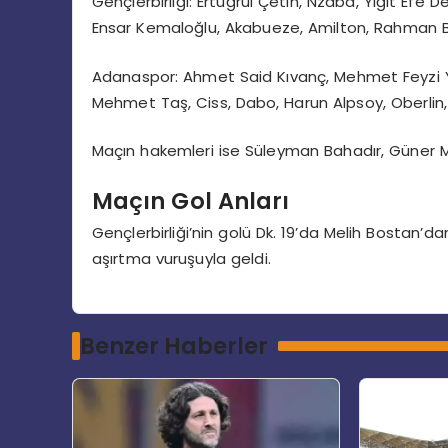
Gençlerbirliği: Ertuğrul Çetin, Nzaba, Yiğit Efe
Ensar Kemaloğlu, Akabueze, Amilton, Rahman B
Adanaspor: Ahmet Said Kıvanç, Mehmet Feyzi Yıl
Mehmet Taş, Ciss, Dabo, Harun Alpsoy, Oberlin,
Maçın hakemleri ise Süleyman Bahadır, Güner 
Maçın Gol Anları
Gençlerbirliği’nin golü Dk. 19’da Melih Bostan’
aşırtma vuruşuyla geldi.
Benzer Haberler