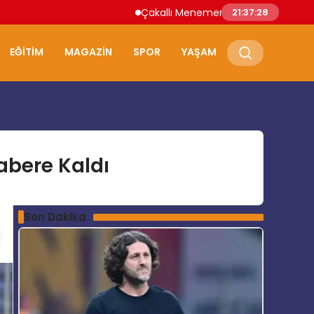
Çakallı Menemeni Nerede Yenir? Samsun’
21:37:29
EĞITIM
MAGAZIN
SPOR
YAŞAM
rabere Kaldı
Son Dakika