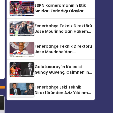
Yolda
ESPN Kameramanının Etik
Sınırları Zorladığı Olaylar
Fenerbahçe Teknik Direktörü
Jose Mourinho’dan Hakem
Kararları Eleştirisi
Fenerbahçe Teknik Direktörü
Jose Mourinho’dan
Manchester United Maçı
Açıklamaları
Galatasaray’ın Kalecisi
Günay Güvenç, Osimhen’in
Atatürk Sorusunu Açıkladı
Fenerbahçe Eski Teknik
Direktöründen Aziz Yıldırım
İddialarına Yalanlama