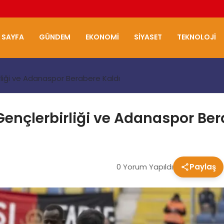
 SAYFA
GÜNDEM
EKONOMI
SIYASET
TEKNOLOJI
irliği ve Adanaspor Berabere Kaldı
: Gençlerbirliği ve Adanaspor Be
0 Yorum Yapıldı
Paylaş