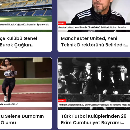
çe Kulübü Genel
Manchester United, Yeni
 Burak Çağlan
Teknik Direktörünü Belirledi:
dan Sponsorluk
Ruben Amorim
arı
rcu Selene Durna’nın
Türk Futbol Kulüplerinden 29
 Ölümü
Ekim Cumhuriyet Bayramı
Kutlama Mesajları