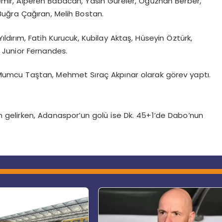
 Demir, Alperen Babacan, Yasin Güreler, Oğuzhan Berber,
uğra Çağıran, Melih Bostan.
dırım, Fatih Kurucuk, Kubilay Aktaş, Hüseyin Öztürk,
 Junior Fernandes.
Mumcu Taştan, Mehmet Sıraç Akpınar olarak görev yaptı.
dan gelirken, Adanaspor’un golü ise Dk. 45+1’de Dabo’nun