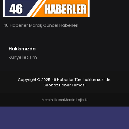
EĞITIM
46 Haberler Maraş Güncel Haberleri
MAGAZIN
SPOR
Hakkımızda
Künye
İletişim
YAŞAM
Copyright © 2025 46 Haberler Tüm hakları saklıdır.
Seobaz Haber Teması
Mersin Haber
Mersin Lojistik