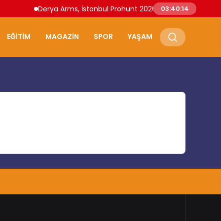
Derya Arms, İstanbul Prohunt 2026’da yeni nesil ürünler
03:40:14
EĞITIM
MAGAZIN
SPOR
YAŞAM