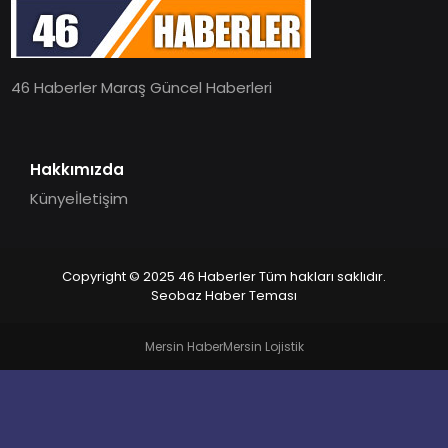
EĞITIM
46 Haberler Maraş Güncel Haberleri
MAGAZIN
SPOR
Hakkımızda
Künye
İletişim
YAŞAM
Copyright © 2025 46 Haberler Tüm hakları saklıdır.
Seobaz Haber Teması
Mersin Haber
Mersin Lojistik