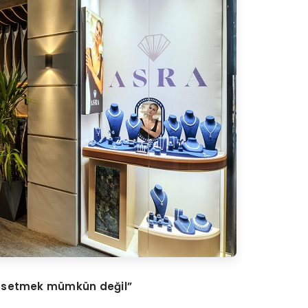
hissetmek mümkü
n de
ğil”