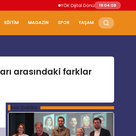
YÖK Dijital Dönüşüm İçin Bilişim Uzmanları Yeti
19:04:10
EĞITIM
MAGAZIN
SPOR
YAŞAM
arı arasındaki farklar
Son Dakika