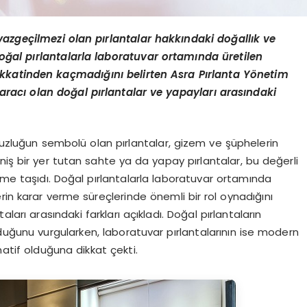
vazgeçilmezi olan pırlantalar hakkındaki doğallık ve
Doğ
al p
ırlantalarla laboratuvar ortamında üretilen
dikkatinden kaç
mad
ığını belirten Asra Pırlanta Y
ö
netim
 aracı olan doğ
al p
ırlantalar ve yapayları arasındaki
nsuzluğun sembolü olan pırlantalar, gizem ve şüphelerin
 bir yer tutan sahte ya da yapay pırlantalar, bu değerli
deme taşıdı. Doğal pırlantalarla laboratuvar ortamında
lerin karar verme süreçlerinde önemli bir rol oynadığını
ları arasındaki farkları açıkladı. Doğal pırlantaların
lduğunu vurgularken, laboratuvar pırlantalarının ise modern
natif olduğuna dikkat çekti.