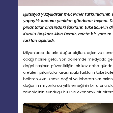
Işıltısıyla
y
üzyıllardır mücevher tutkunlarının 
yapaylık konusu yeniden gündeme taşındı. 
pırlantalar arasındaki farkların tüketicilerin 
Kurulu Başkanı Akın Demir, adeta bir yatırım
farkları açıkladı.
Milyonlarca dolarlık değer biçilen, aşkın ve so
odağı haline geldi. Son dönemde medyada geniş
doğal taşların güvenilirliğini bir kez daha gün
üretilen pırlantalar arasındaki farkların tüketici
belirten Akın Demir, doğal ve laboratuvar pırlanta
doğanın milyonlarca yıllık emeğinin bir ürünü o
teknolojinin sunduğu hızlı ve ekonomik bir alter