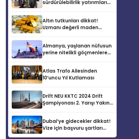
sürdürülebilirlik yatırımlarını
artırdı
Altın tutkunları dikkat!
Uzmanı değerli maden
yatırımcılarını uyardı!
Almanya, yaşlanan nüfusun
yerine nitelikli göçmenlere
kapılarını açıyor
Atlas Trafo Ailesinden
10’uncu Yıl Kutlaması
Drift NEU KKTC 2024 Drift
Şampiyonası 2. Yarışı Yakın
Doğu Kampüsünde
Gerçekleştirildi
Dubai’ye gidecekler dikkat!
Vize için başvuru şartları
değişti