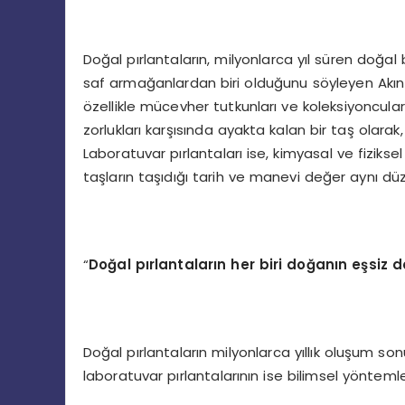
Doğal pırlantaların, milyonlarca yıl süren doğa
saf armağanlardan biri olduğunu söyleyen Akın D
özellikle mücevher tutkunları ve koleksiyoncular 
zorlukları karşısında ayakta kalan bir taş olarak
Laboratuvar pırlantaları ise, kimyasal ve fiziks
taşların taşıdığı tarih ve manevi değer aynı dü
“
Doğ
al p
ırlantaların her biri doğanın eşsiz d
Doğal pırlantaların milyonlarca yıllık oluşum so
laboratuvar pırlantalarının ise bilimsel yönteml