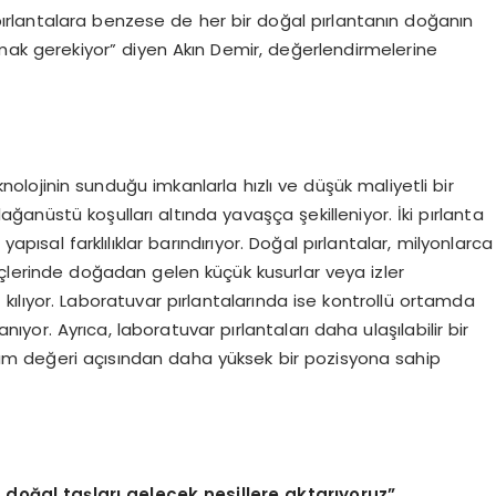
 pırlantalara benzese de her bir doğal pırlantanın doğanın
mak gerekiyor” diyen Akın Demir, değerlendirmelerine
nolojinin sunduğu imkanlarla hızlı ve düşük maliyetli bir
lağanüstü koşulları altında yavaşça şekilleniyor. İki pırlanta
ısal farklılıklar barındırıyor. Doğal pırlantalar, milyonlarca
n, içlerinde doğadan gelen küçük kusurlar veya izler
iz kılıyor. Laboratuvar pırlantalarında ise kontrollü ortamda
anıyor. Ayrıca, laboratuvar pırlantaları daha ulaşılabilir bir
tırım değeri açısından daha yüksek bir pozisyona sahip
 doğal taşları gelecek nesillere aktarıyoruz”