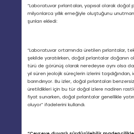
“Laboratuvar pırlantaları, yapısal olarak doğal
milyonlarca yıllık emeğiyle oluştuğunu unutma
şunları ekledi:
“Laboratuvar ortamında üretilen pırlantalar, tek
şekilde yaratılırken, doğal pırlantalar doğanın o
türü de görünüş olarak neredeyse aynı olsa da yap
yıl süren jeolojik süreçlerin izlerini taşıdığında
barındırıyor. Bu izler, doğal pırlantaları benzers
üretildikleri için bu tür doğal izlere nadiren rastl
fiyat sunarken, doğal pırlantalar genellikle ya
oluyor” ifadelerini kullandı.
“Çevreye duyarlı sürdürülebilir madencilikle