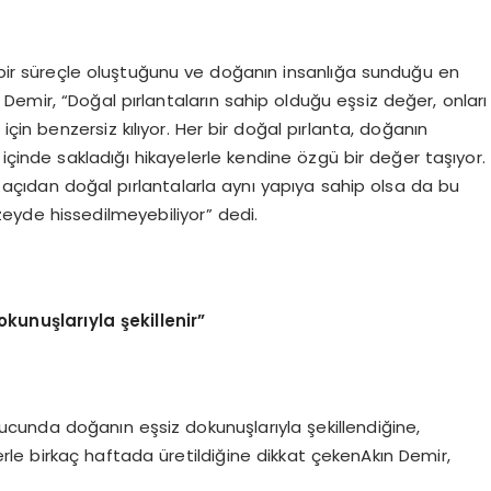
l bir süreçle oluştuğunu ve doğanın insanlığa sunduğu en
emir, “Doğal pırlantaların sahip olduğu eşsiz değer, onları
için benzersiz kılıyor. Her bir doğal pırlanta, doğanın
, içinde sakladığı hikayelerle kendine özgü bir değer taşıyor.
el açıdan doğal pırlantalarla aynı yapıya sahip olsa da bu
zeyde hissedilmeyebiliyor” dedi.
okunuşlarıyla şekillenir”
nucunda doğanın eşsiz dokunuşlarıyla şekillendiğine,
erle birkaç haftada üretildiğine dikkat çekenAkın Demir,