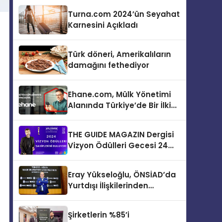
Turna.com 2024’ün Seyahat
Karnesini Açıkladı
Türk döneri, Amerikalıların
damağını fethediyor
Ehane.com, Mülk Yönetimi
Alanında Türkiye’de Bir İlki
Gerçekleştirmek İçin
Yayında
THE GUIDE MAGAZIN Dergisi
Vizyon Ödülleri Gecesi 24
Aralık’ta
Eray Yükseloğlu, ÖNSİAD’da
Yurtdışı İlişkilerinden
Sorumlu Genel Başkan
Yardımcısı Oldu
Şirketlerin %85’i