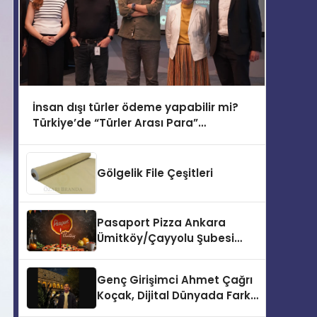
İnsan dışı türler ödeme yapabilir mi?
Türkiye’de “Türler Arası Para”
tartışmaya açılıyor
Gölgelik File Çeşitleri
Pasaport Pizza Ankara
Ümitköy/Çayyolu Şubesi
Açıldı!
Genç Girişimci Ahmet Çağrı
Koçak, Dijital Dünyada Fark
Yaratıyor!