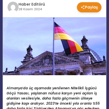
Haber Editörü
Paylaş
EĞITIM
28 Kasım 2024
MAGAZIN
SPOR
YAŞAM
Almanya
’
da
üç aşamada yenilenen Nitelikli İşgücü
Göçü Yasası, yaşlanan nüfusa karşın yeni açılan iş
alanları vesilesiyle, daha fazla göçmenin ülkeye
gidişine kapı aralıyor. 2023
’
te
ö
nceki yıla oranla %55
daha fazla kişi Türkiye
’
den Almanya
’
ya göç ederken,