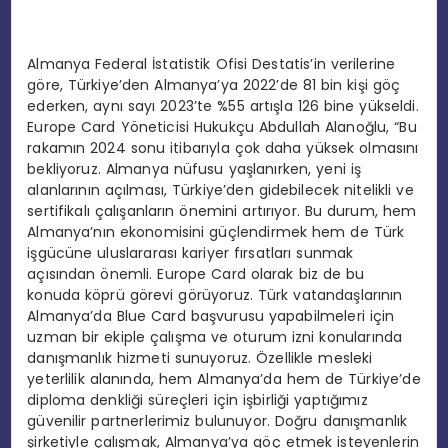
Almanya Federal İstatistik Ofisi Destatis’in verilerine
göre, Türkiye’den Almanya’ya 2022’de 81 bin kişi göç
ederken, aynı sayı 2023’te %55 artışla 126 bine yükseldi.
Europe Card Yöneticisi Hukukçu Abdullah Alanoğlu, “Bu
rakamın 2024 sonu itibarıyla çok daha yüksek olmasını
bekliyoruz. Almanya nüfusu yaşlanırken, yeni iş
alanlarının açılması, Türkiye’den gidebilecek nitelikli ve
sertifikalı çalışanların önemini artırıyor. Bu durum, hem
Almanya’nın ekonomisini güçlendirmek hem de Türk
işgücüne uluslararası kariyer fırsatları sunmak
açısından önemli. Europe Card olarak biz de bu
konuda köprü görevi görüyoruz. Türk vatandaşlarının
Almanya’da Blue Card başvurusu yapabilmeleri için
uzman bir ekiple çalışma ve oturum izni konularında
danışmanlık hizmeti sunuyoruz. Özellikle mesleki
yeterlilik alanında, hem Almanya’da hem de Türkiye’de
diploma denkliği süreçleri için işbirliği yaptığımız
güvenilir partnerlerimiz bulunuyor. Doğru danışmanlık
şirketiyle çalışmak, Almanya’ya göç etmek isteyenlerin