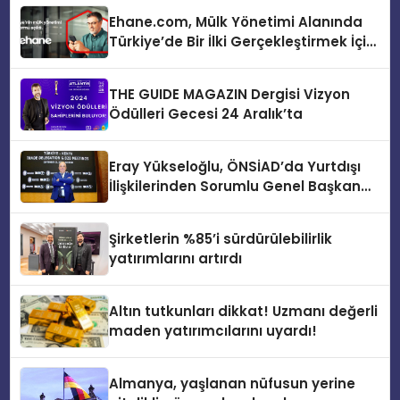
Ehane.com, Mülk Yönetimi Alanında
Türkiye’de Bir İlki Gerçekleştirmek İçin
Yayında
THE GUIDE MAGAZIN Dergisi Vizyon
Ödülleri Gecesi 24 Aralık’ta
Eray Yükseloğlu, ÖNSİAD’da Yurtdışı
İlişkilerinden Sorumlu Genel Başkan
Yardımcısı Oldu
Şirketlerin %85’i sürdürülebilirlik
yatırımlarını artırdı
Altın tutkunları dikkat! Uzmanı değerli
maden yatırımcılarını uyardı!
Almanya, yaşlanan nüfusun yerine