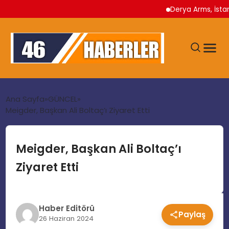
Derya Arms, İstanbul Pr
ANA SAYFA
Ana Sayfa
GÜNCEL
Meigder, Başkan Ali Boltaç’ı Ziyaret Etti
GÜNDEM
Meigder, Başkan Ali Boltaç’ı
EKONOMI
Ziyaret Etti
SIYASET
Haber Editörü
Paylaş
TEKNOLOJI
26 Haziran 2024