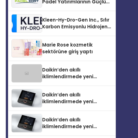
Padel Yatırımlarının Güçlü
Markası Olmayı Sürdürüyor
Kleen-Hy-Dro-Gen Inc., Sıfır
Karbon Emisyonlu Hidrojen
Isıtma Teknolojisinde ISO ve
TSSA Düzenleyici Onaylarını
Marie Rose kozmetik
Aldı
sektörüne giriş yaptı
Daikin’den akıllı
iklimlendirmede yeni
dönem: Madoka Plus
Türkiye’de
Daikin’den akıllı
iklimlendirmede yeni
dönem: Madoka Plus
Türkiye’de
Daikin’den akıllı
iklimlendirmede yeni
dönem: Madoka Plus