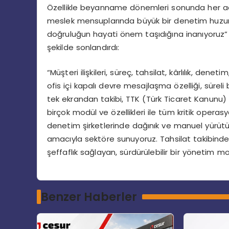
Özellikle beyanname dönemleri sonunda her adı
meslek mensuplarında büyük bir denetim huzuru y
doğruluğun hayati önem taşıdığına inanıyoruz”
şekilde sonlandırdı:
“Müşteri ilişkileri, süreç, tahsilat, kârlılık, dene
ofis içi kapalı devre mesajlaşma özelliği, sürel
tek ekrandan takibi, TTK (Türk Ticaret Kanunu) işle
birçok modül ve özellikleri ile tüm kritik opera
denetim şirketlerinde dağınık ve manuel yürütüle
amacıyla sektöre sunuyoruz. Tahsilat takibind
şeffaflık sağlayan, sürdürülebilir bir yönetim mo
Benzer Haberler