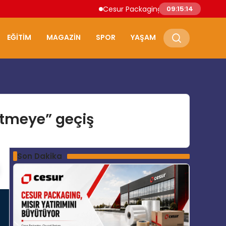
Cesur Packaging, Mısır’daki Üretim Üssün
09:15:15
EĞITIM
MAGAZIN
SPOR
YAŞAM
etmeye” geçiş
Son Dakika