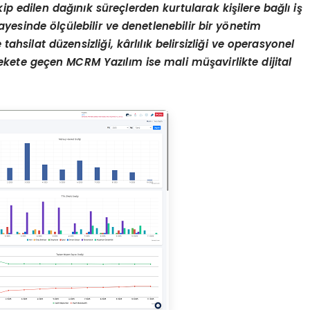
akip edilen da
ğı
n
ı
k s
ü
re
ç
lerden kurtularak ki
ş
ilere ba
ğ
l
ı
i
ş
sayesinde
ö
l
çü
lebilir ve denetlenebilir bir y
ö
netim
e tahsilat d
ü
zensizli
ğ
i, k
â
rl
ı
l
ı
k belirsizli
ğ
i ve operasyonel
ekete ge
ç
en MCRM Yaz
ı
l
ı
m ise m
ali
m
üş
avirlikte dijital