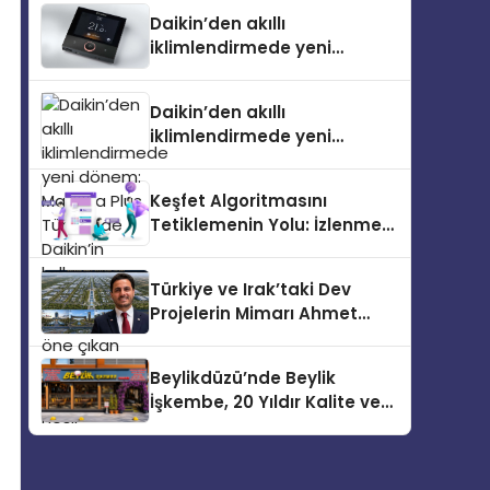
Türkiye’de
Daikin’den akıllı
iklimlendirmede yeni
dönem: Madoka Plus
Türkiye’de
Daikin’den akıllı
iklimlendirmede yeni
dönem: Madoka Plus
Türkiye’de Daikin’in kullanıcı
Keşfet Algoritmasını
dostu tasarımıyla öne çıkan
Tetiklemenin Yolu: İzlenme
Madoka ailesinin yeni nesil
ve Kaydetme Etkileşimleri
teknolojilerle donatılmış son
modeli VRV kontrol ünitesi
Türkiye ve Irak’taki Dev
Madoka Plus Türkiye’de
Projelerin Mimarı Ahmet
satışa sunuldu. Tam
Hasan Salim Beyoğlu, 10
dokunmatik ekranı, mobil
Milyon Metrekarelik “Al Yusuf
uygulama desteği ve akıllı
Beylikdüzü’nde Beylik
Holding Industrial City”
sensör entegrasyonu
İşkembe, 20 Yıldır Kalite ve
Projesini Hayata Geçirecek
sayesinde iklimlendirme
Lezzetin Değişmeyen Adresi
sistemlerinin yönetimini
daha kolay, konforlu ve