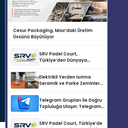
Cesur Packaging, Mısır’daki Üretim
Üssünü Büyütüyor
SRV Padel Court,
Türkiye’den Dünyaya
Uzanan Padel Kort
Üretiminde Güvenin Adresi
Elektrikli Yerden Isıtma
Seramik ve Parke Zeminler
İçin En Verimli Çözümler
Telegram Grupları ile Doğru
Topluluğa Ulaşın: Telegram
Topluluğu Kurduktan Sonra
İlk Adım
SRV Padel Court, Türkiye’de