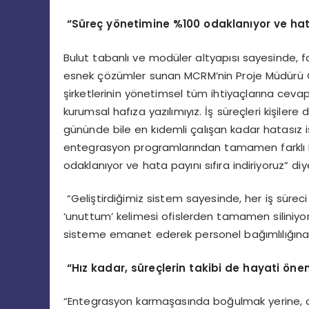
“
Su
rec
̧
yo
netimine %100 odaklan
ı
yor ve ha
Bulut tabanlı ve modüler altyapısı sayesinde, farklı
esnek çözümler sunan MCRM’nin Proje Müdürü 
şirketlerinin yönetimsel tüm ihtiyaçlarına cevap 
kurumsal hafıza yazılımıyız. İş süreçleri kişilere 
gününde bile en kıdemli çalışan kadar hatasız i
entegrasyon programlarından tamamen farklı bi
odaklanıyor ve hata payını sıfıra indiriyoruz” diy
“Geliştirdiğimiz sistem sayesinde, her iş süreci t
‘unuttum’ kelimesi ofislerden tamamen siliniyor. 
sisteme emanet ederek personel bağımlılığına 
“
H
ı
z kadar, s
ü
re
ç
lerin takibi de hayati
ö
ne
“Entegrasyon karmaşasında boğulmak yerine, ofis