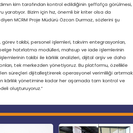
mın kim tarafından kontrol edildiğinin şeffafça görülmesi,
aratıyor. Bizim için hız, önemli bir kriter olsa da
 diyen MCRM Proje Müdürü Özcan Durmaz, sözlerini şu
tim, görev takibi, personel işlemleri, takvim entegrasyonları,
i belge hatırlatma modülleri, mahsup ve iade işlemlerinin
mlerinin takibi ile kârlılık analizleri, dijital arşiv ve daha
syonları, tek merkezden yönetiyoruz. Bu platformu, özellikle
n süreçleri dijitalleştirerek operasyonel verimliliği artırmak
en kârlılık yönetimine kadar her aşamada tam kontrol ve
deli oluşturuyoruz.”