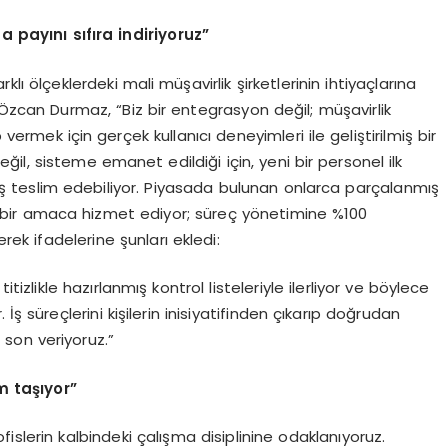
ta pay
ı
n
ı
s
ı
f
ı
ra indiriyoruz
”
 ölçeklerdeki mali müşavirlik şirketlerinin ihtiyaçlarına
Özcan Durmaz, “Biz bir entegrasyon değil; müşavirlik
vermek için gerçek kullanıcı deneyimleri ile geliştirilmiş bir
değil, sisteme emanet edildiği için, yeni bir personel ilk
ş teslim edebiliyor. Piyasada bulunan onlarca parçalanmış
r amaca hizmet ediyor; süreç yönetimine %100
erek ifadelerine şunları ekledi:
itizlikle hazırlanmış kontrol listeleriyle ilerliyor ve böylece
İş süreçlerini kişilerin inisiyatifinden çıkarıp doğrudan
son veriyoruz.”
m ta
şı
yor”
lerin kalbindeki çalışma disiplinine odaklanıyoruz.