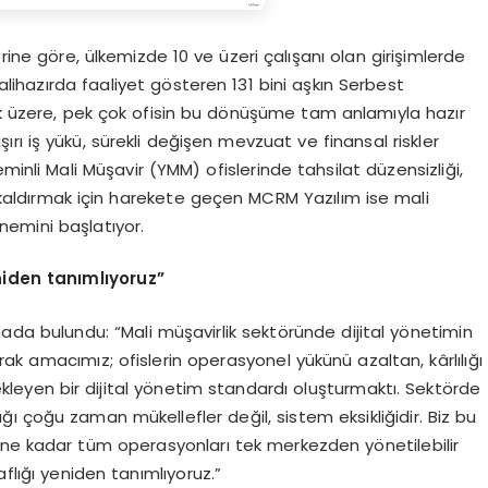
erine göre, ülkemizde 10 ve üzeri çalışanı olan girişimlerde
Halihazırda faaliyet gösteren 131 bini aşkın Serbest
 üzere, pek çok ofisin bu dönüşüme tam anlamıyla hazır
rı iş yükü, sürekli değişen mevzuat ve finansal riskler
li Mali Müşavir (YMM) ofislerinde tahsilat düzensizliği,
an kaldırmak için harekete geçen MCRM Yazılım ise mali
̈nemini başlatıyor.
iden tan
ı
ml
ı
yoruz
”
a bulundu: “Mali müşavirlik sektöründe dijital yönetimin
ak amacımız; ofislerin operasyonel yükünü azaltan, kârlılığı
tekleyen bir dijital yönetim standardı oluşturmaktı. Sektörde
ı çoğu zaman mükellefler değil, sistem eksikliğidir. Biz bu
ine kadar tüm operasyonları tek merkezden yönetilebilir
flığı yeniden tanımlıyoruz.”