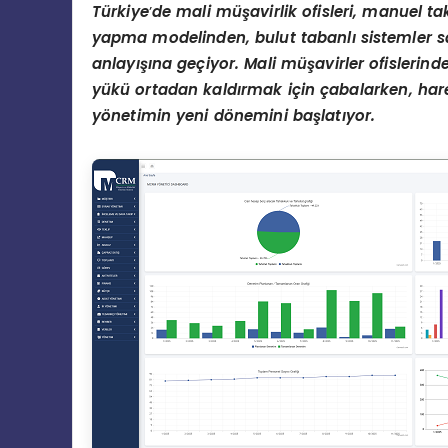
T
ü
rkiye
’
de m
ali
m
üş
avirlik ofisleri, manuel t
yapma modelinden, bulut tabanl
ı
sistemler 
anlay
ışı
na ge
ç
iyor. Mali m
üş
avirler ofislerind
y
ü
k
ü
ortadan kald
ı
rmak i
ç
in
ç
abalarken, har
y
ö
netimin yeni d
ö
nemini ba
ş
lat
ı
yor.