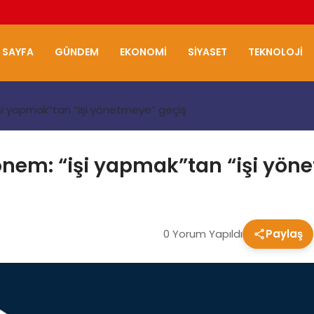
 SAYFA
GÜNDEM
EKONOMI
SIYASET
TEKNOLOJI
işi yapmak”tan “işi yönetmeye” geçiş
önem: “işi yapmak”tan “işi yön
0 Yorum Yapıldı
Paylaş