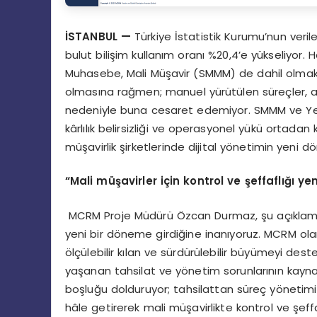
İ
STANBUL
—
Türkiye İstatistik Kurumu’nun veril
bulut bilişim kullanım oranı %20,4’e yükseliyor. 
Muhasebe, Mali Müşavir (SMMM) de dahil olmak
olmasına rağmen; manuel yürütülen süreçler, aşı
nedeniyle buna cesaret edemiyor. SMMM ve Yemin
kârlılık belirsizliği ve operasyonel yükü ortad
müşavirlik şirketlerinde dijital yönetimin yeni do
“
Mali m
üş
avirler i
ç
in kontrol ve
ş
effafl
ığı
yen
MCRM Proje Müdürü Özcan Durmaz, şu açıklamad
yeni bir döneme girdiğine inanıyoruz. MCRM olar
ölçülebilir kılan ve sürdürülebilir büyümeyi des
yaşanan tahsilat ve yönetim sorunlarının kaynağ
boşluğu dolduruyor; tahsilattan süreç yönetim
hâle getirerek mali müşavirlikte kontrol ve şeffa