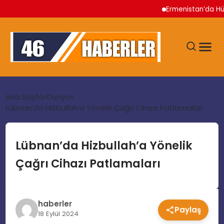
Ermenistan’da Hükümet 
ANA SAYFA
Ana Sayfa
Dünya
Lübnan’da Hizbullah’a Yönelik Çağrı Cihazı Patlamaları
GÜNDEM
Lübnan’da Hizbullah’a Yönelik
EKONOMI
Çağrı Cihazı Patlamaları
SIYASET
haberler
Paylaş
TEKNOLOJI
18 Eylül 2024