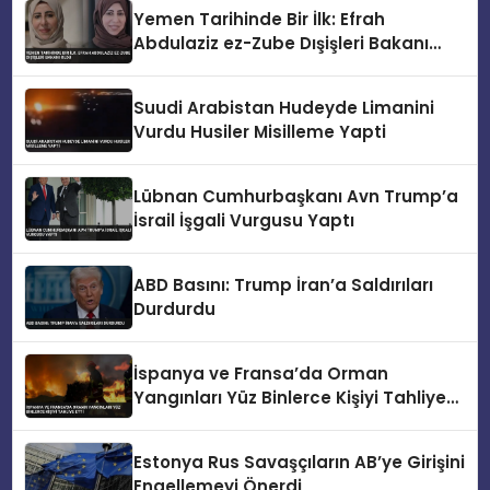
Yemen Tarihinde Bir İlk: Efrah
Abdulaziz ez-Zube Dışişleri Bakanı
Oldu
Suudi Arabistan Hudeyde Limanini
Vurdu Husiler Misilleme Yapti
Lübnan Cumhurbaşkanı Avn Trump’a
İsrail İşgali Vurgusu Yaptı
ABD Basını: Trump İran’a Saldırıları
Durdurdu
İspanya ve Fransa’da Orman
Yangınları Yüz Binlerce Kişiyi Tahliye
Etti
Estonya Rus Savaşçıların AB’ye Girişini
Engellemeyi Önerdi