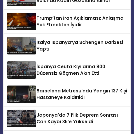
Bulundu Kadın Gözaltına Alındı
Trump’tan İran Açıklaması: Anlaşma
Yok Etmekten İyidir
İtalya İspanya’ya Schengen Darbesi
Yaptı
İspanya Ceuta Kıyılarına 800
Düzensiz Göçmen Akın Etti
Barselona Metrosu’nda Yangın 137 Kişi
Hastaneye Kaldırıldı
Japonya’da 7.1’lik Deprem Sonrası
Can Kaybı 35’e Yükseldi