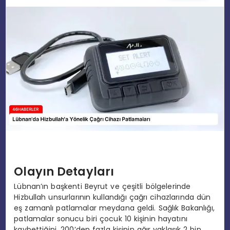
EĞITIM
MAGAZIN
SPOR
YAŞAM
Olayın Detayları
Lübnan’ın başkenti Beyrut ve çeşitli bölgelerinde
Hizbullah unsurlarının kullandığı çağrı cihazlarında dün
eş zamanlı patlamalar meydana geldi. Sağlık Bakanlığı,
patlamalar sonucu biri çocuk 10 kişinin hayatını
kaybettiğini, 200’den fazla kişinin ağır yaklaşık 2 bin