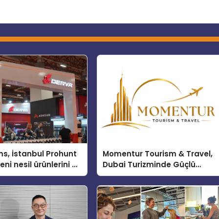
s, İstanbul Prohunt
Momentur Tourism & Travel,
ni nesil ürünlerini ve
Dubai Turizminde Güçlü
arka vizyonunu
Operasyon Ağıyla Fark
Yaratıyor