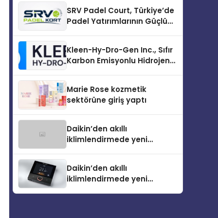
İlk Adım
SRV Padel Court, Türkiye’de
Padel Yatırımlarının Güçlü
Markası Olmayı Sürdürüyor
Kleen-Hy-Dro-Gen Inc., Sıfır
Karbon Emisyonlu Hidrojen
Isıtma Teknolojisinde ISO ve
TSSA Düzenleyici Onaylarını
Marie Rose kozmetik
Aldı
sektörüne giriş yaptı
Daikin’den akıllı
iklimlendirmede yeni
dönem: Madoka Plus
Türkiye’de
Daikin’den akıllı
iklimlendirmede yeni
dönem: Madoka Plus
Türkiye’de