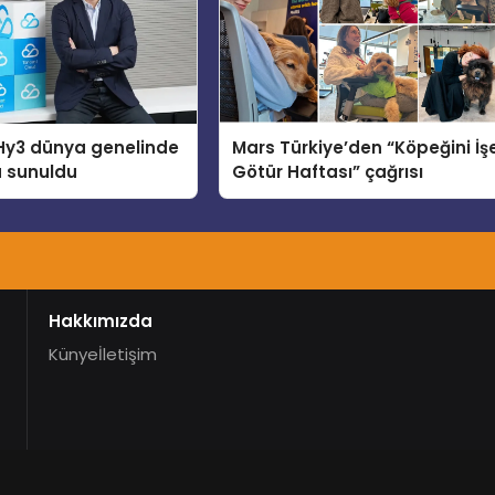
Hy3 dünya genelinde
Mars Türkiye’den “Köpeğini İş
a sunuldu
Götür Haftası” çağrısı
Hakkımızda
Künye
İletişim