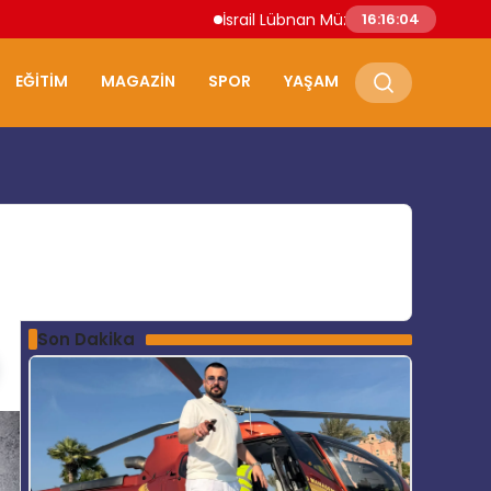
İsrail Lübnan Müzakereleri Roma’da Deva
16:16:05
EĞITIM
MAGAZIN
SPOR
YAŞAM
Son Dakika