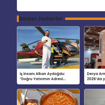
Benzer Haberler
İş İnsanı Alkan Aydoğdu:
Derya Arm
“Doğru Yatırımın Adresi
2026’da ye
Bodrum”
global m
sergiledi