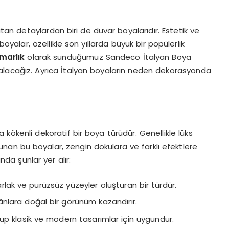
an detaylardan biri de duvar boyalarıdır. Estetik ve
boyalar, özellikle son yıllarda büyük bir popülerlik
marlık
olarak sunduğumuz Sandeco İtalyan Boya
ele alacağız. Ayrıca İtalyan boyaların neden dekorasyonda
 kökenli dekoratif bir boya türüdür. Genellikle lüks
nan bu boyalar, zengin dokulara ve farklı efektlere
ında şunlar yer alır:
lak ve pürüzsüz yüzeyler oluşturan bir türdür.
nlara doğal bir görünüm kazandırır.
up klasik ve modern tasarımlar için uygundur.