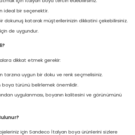
tmak için İtalyan boya tercih edebilirsiniz.
n ideal bir seçenektir.
 dokunuş katarak müşterilerinizin dikkatini çekebilirsiniz.
 için de uygundur.
i?
lara dikkat etmek gerekir:
 tarzına uygun bir doku ve renk seçmelisiniz.
n boya türünü belirlemek önemlidir.
afından uygulanması, boyanın kalitesini ve görünümünü
Bulunur?
jeleriniz için Sandeco İtalyan boya ürünlerini sizlere