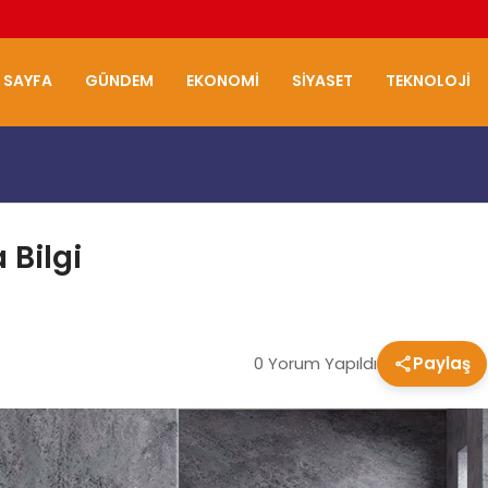
 SAYFA
GÜNDEM
EKONOMI
SIYASET
TEKNOLOJI
 Bilgi
0 Yorum Yapıldı
Paylaş