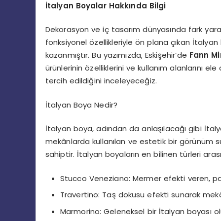
İtalyan Boyalar Hakkında Bilgi
Dekorasyon ve iç tasarım dünyasında fark yarat
fonksiyonel özellikleriyle ön plana çıkan İtalyan 
kazanmıştır. Bu yazımızda, Eskişehir’de
Fann Mi
ürünlerinin özelliklerini ve kullanım alanlarını 
tercih edildiğini inceleyeceğiz.
İtalyan Boya Nedir?
İtalyan boya, adından da anlaşılacağı gibi İtalya
mekânlarda kullanılan ve estetik bir görünüm su
sahiptir. İtalyan boyaların en bilinen türleri aras
Stucco Veneziano: Mermer efekti veren, par
Travertino: Taş dokusu efekti sunarak mekâ
Marmorino: Geleneksel bir İtalyan boyası ol