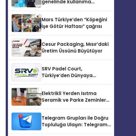
genelinde kullanıma
sunuldu
Mars Türkiye’den “Köpeğini
İşe Götür Haftası” çağrısı
Cesur Packaging, Mısır’daki
Üretim Üssünü Büyütüyor
SRV Padel Court,
Türkiye’den Dünyaya
Uzanan Padel Kort
Üretiminde Güvenin Adresi
Elektrikli Yerden Isıtma
Seramik ve Parke Zeminler
İçin En Verimli Çözümler
Telegram Grupları ile Doğru
Topluluğa Ulaşın: Telegram
Topluluğu Kurduktan Sonra