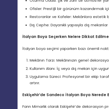
Oturma Odası: Şık ve zarif bir atmosfer yara
Ofisler: Prestijli bir görünüm kazandırmak içi
Restoranlar ve Kafeler: Mekânlara estetik bir
Dış Cephe: Dayanıklı yapısıyla dış mekanlar
İtalyan Boya Seçerken Nelere Dikkat Edilmel
İtalyan boya seçimi yaparken bazı önemli nokta
Mekânın Tarzı: Mekânınızın genel dekorasyon
Kullanım Alanı: İç veya dış mekan için uygu
Uygulama Süreci: Profesyonel bir ekip tar
artırır.
Eskişehir’de Sandeco İtalyan Boya Nerede 
Fann Mimarlık olarak Eskişehir’de dekorasyon pro