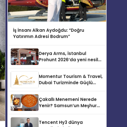
İş İnsanı Alkan Aydoğdu: “Doğru
Yatırımın Adresi Bodrum”
Derya Arms, İstanbul
Prohunt 2026’da yeni nesil
ürünlerini ve global marka
vizyonunu sergiledi
Momentur Tourism & Travel,
Dubai Turizminde Güçlü
Operasyon Ağıyla Fark
Yaratıyor
Çakallı Menemeni Nerede
Yenir? Samsun’un Meşhur
Lezzet Durakları
Tencent Hy3 dünya