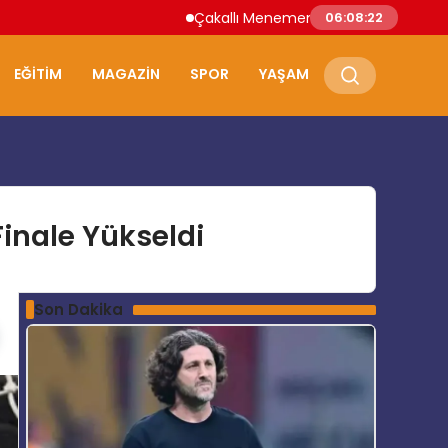
Çakallı Menemeni Nerede Yenir? Samsun’
06:08:23
EĞITIM
MAGAZIN
SPOR
YAŞAM
Finale Yükseldi
Son Dakika