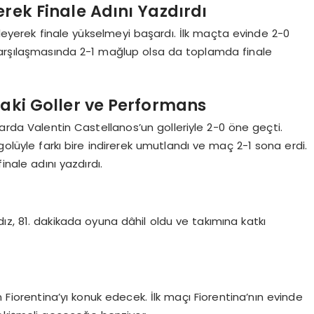
rek Finale Adını Yazdırdı
eleyerek finale yükselmeyi başardı. İlk maçta evinde 2-0
arşılaşmasında 2-1 mağlup olsa da toplamda finale
aki Goller ve Performans
larda Valentin Castellanos’un golleriyle 2-0 öne geçti.
golüyle farkı bire indirerek umutlandı ve maç 2-1 sona erdi.
inale adını yazdırdı.
dız, 81. dakikada oyuna dâhil oldu ve takımına katkı
n Fiorentina’yı konuk edecek. İlk maçı Fiorentina’nın evinde