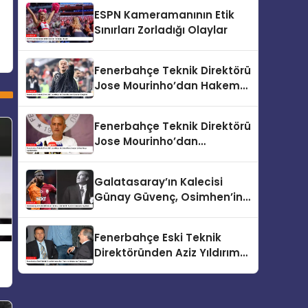
Yolda
ESPN Kameramanının Etik
Sınırları Zorladığı Olaylar
Fenerbahçe Teknik Direktörü
Jose Mourinho’dan Hakem
Kararları Eleştirisi
Fenerbahçe Teknik Direktörü
Jose Mourinho’dan
Manchester United Maçı
Açıklamaları
Galatasaray’ın Kalecisi
Günay Güvenç, Osimhen’in
Atatürk Sorusunu Açıkladı
Fenerbahçe Eski Teknik
Direktöründen Aziz Yıldırım
İddialarına Yalanlama