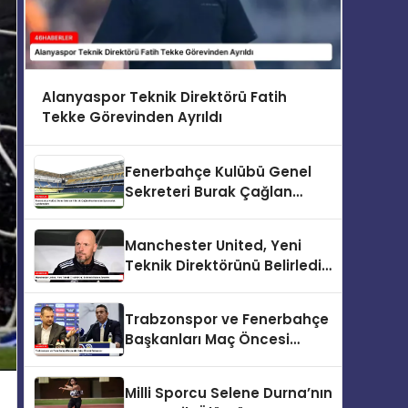
Alanyaspor Teknik Direktörü Fatih
Tekke Görevinden Ayrıldı
Fenerbahçe Kulübü Genel
Sekreteri Burak Çağlan
Kızılhan’dan Sponsorluk
Açıklamaları
Manchester United, Yeni
Teknik Direktörünü Belirledi:
Ruben Amorim
Trabzonspor ve Fenerbahçe
Başkanları Maç Öncesi
Buluşuyor
Milli Sporcu Selene Durna’nın