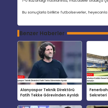
1-0 kazandığı hatırlanırsa, mücadele oldukça 
Bu sonuçlarla birlikte futbolseverler, heyecanla
Benzer Haberler
Alanyaspor Teknik Direktörü
Fenerbah
Fatih Tekke Görevinden Ayrıldı
Sekreteri
Kızılhan’
Açıklamal