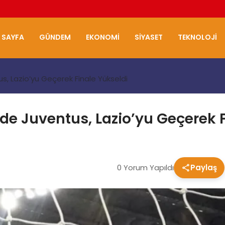
 SAYFA
GÜNDEM
EKONOMI
SIYASET
TEKNOLOJI
us, Lazio’yu Geçerek Finale Yükseldi
nde Juventus, Lazio’yu Geçerek 
0 Yorum Yapıldı
Paylaş