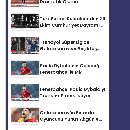
Dramatik Ölümü
Türk Futbol Kulüplerinden 29
Ekim Cumhuriyet Bayramı
Kutlama Mesajları
Trendyol Süper Lig’de
Galatasaray ve Beşiktaş
Heyecanı
Paulo Dybala’nın Geleceği
Fenerbahçe ile Mi?
Fenerbahçe, Paulo Dybala’yı
Transfer Etmek İstiyor
Galatasaray’ın Formda
Oyuncusu Yunus Akgün’e
Benfica’dan Transfer Teklifi