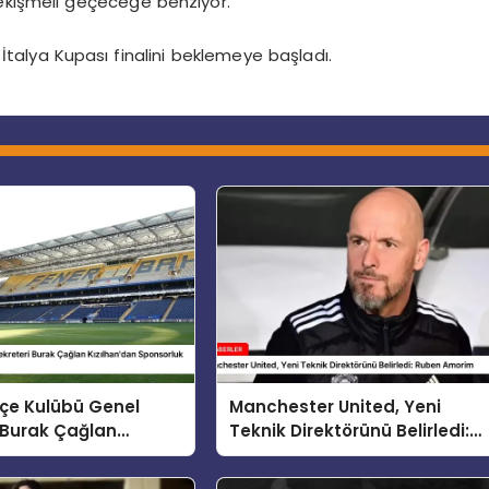
çekişmeli geçeceğe benziyor.
 İtalya Kupası finalini beklemeye başladı.
çe Kulübü Genel
Manchester United, Yeni
 Burak Çağlan
Teknik Direktörünü Belirledi:
dan Sponsorluk
Ruben Amorim
arı