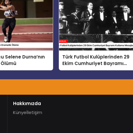
rcu Selene Durna’nın
Türk Futbol Kulüplerinden 29
 Ölümü
Ekim Cumhuriyet Bayramı
Kutlama Mesajları
Hakkımızda
Künye
İletişim