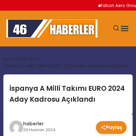
Falcon Aero Group, Kür
ANA SAYFA
Ana Sayfa
Spor
İspanya A Milli Takımı EURO 2024 Aday Kadrosu Açıklandı
GÜNDEM
İspanya A Milli Takımı EURO 2024
EKONOMI
Aday Kadrosu Açıklandı
SIYASET
haberler
Paylaş
TEKNOLOJI
29 Haziran 2024