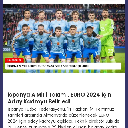
EĞITIM
MAGAZIN
SPOR
YAŞAM
İspanya A Milli Takımı, EURO 2024 için
Aday Kadroyu Belirledi
İspanya Futbol Federasyonu, 14 Haziran-14 Temmuz
tarihleri arasında Almanya’da düzenlenecek EURO
2024 için aday kadroyu açıkladı. Teknik direktör Luis de
la Fuente, turnuvaya 29 kişiden oluşan bir aday kadro