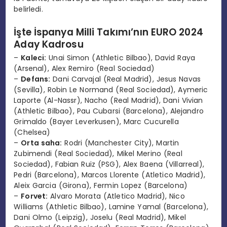
belirledi.
İşte İspanya Milli Takımı’nın EURO 2024
Aday Kadrosu
–
Kaleci:
Unai Simon (Athletic Bilbao), David Raya
(Arsenal), Alex Remiro (Real Sociedad)
–
Defans:
Dani Carvajal (Real Madrid), Jesus Navas
(Sevilla), Robin Le Normand (Real Sociedad), Aymeric
Laporte (Al-Nassr), Nacho (Real Madrid), Dani Vivian
(Athletic Bilbao), Pau Cubarsi (Barcelona), Alejandro
Grimaldo (Bayer Leverkusen), Marc Cucurella
(Chelsea)
–
Orta saha:
Rodri (Manchester City), Martin
Zubimendi (Real Sociedad), Mikel Merino (Real
Sociedad), Fabian Ruiz (PSG), Alex Baena (Villarreal),
Pedri (Barcelona), Marcos Llorente (Atletico Madrid),
Aleix Garcia (Girona), Fermin Lopez (Barcelona)
–
Forvet:
Alvaro Morata (Atletico Madrid), Nico
Williams (Athletic Bilbao), Lamine Yamal (Barcelona),
Dani Olmo (Leipzig), Joselu (Real Madrid), Mikel