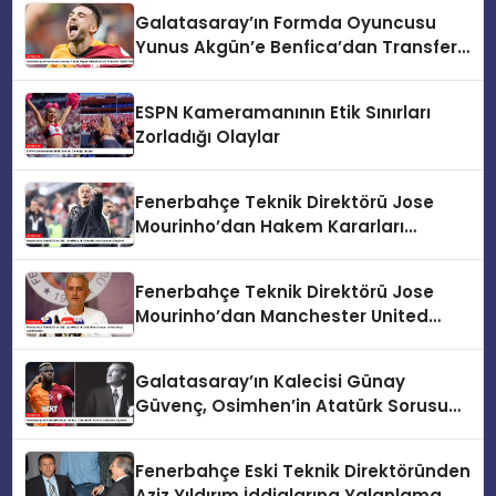
Galatasaray’ın Formda Oyuncusu
Yunus Akgün’e Benfica’dan Transfer
Teklifi Yolda
ESPN Kameramanının Etik Sınırları
Zorladığı Olaylar
Fenerbahçe Teknik Direktörü Jose
Mourinho’dan Hakem Kararları
Eleştirisi
Fenerbahçe Teknik Direktörü Jose
Mourinho’dan Manchester United
Maçı Açıklamaları
Galatasaray’ın Kalecisi Günay
Güvenç, Osimhen’in Atatürk Sorusunu
Açıkladı
Fenerbahçe Eski Teknik Direktöründen
Aziz Yıldırım İddialarına Yalanlama