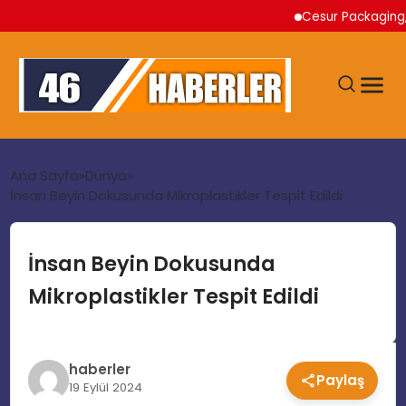
Cesur Packaging, Mıs
ANA SAYFA
Ana Sayfa
Dünya
İnsan Beyin Dokusunda Mikroplastikler Tespit Edildi
GÜNDEM
İnsan Beyin Dokusunda
EKONOMI
Mikroplastikler Tespit Edildi
SIYASET
haberler
Paylaş
TEKNOLOJI
19 Eylül 2024