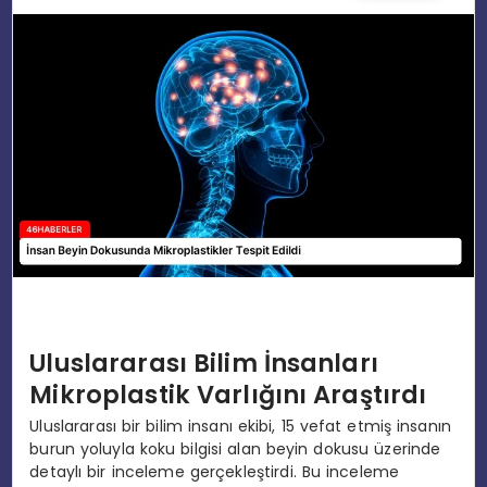
EĞITIM
MAGAZIN
SPOR
YAŞAM
Uluslararası Bilim İnsanları
Mikroplastik Varlığını Araştırdı
Uluslararası bir bilim insanı ekibi, 15 vefat etmiş insanın
burun yoluyla koku bilgisi alan beyin dokusu üzerinde
detaylı bir inceleme gerçekleştirdi. Bu inceleme