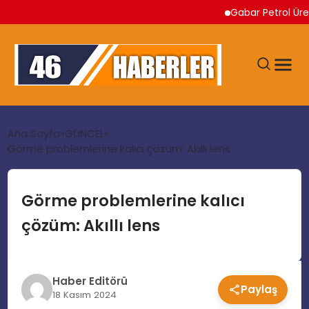
Gabar Petrol Üretimi Rek
ANA SAYFA
Ana Sayfa
GÜNCEL
Görme problemlerine kalıcı çözüm: Akıllı lens
GÜNDEM
Görme problemlerine kalıcı
EKONOMI
çözüm: Akıllı lens
SIYASET
Haber Editörü
Paylaş
TEKNOLOJI
18 Kasım 2024