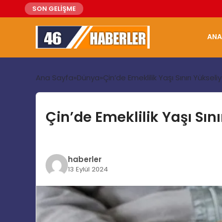
SON GELİŞME
ANA
Ana Sayfa
Dünya
Çin’de Emeklilik Yaşı Sınırı Yükseli
Çin’de Emeklilik Yaşı Sını
haberler
13 Eylül 2024