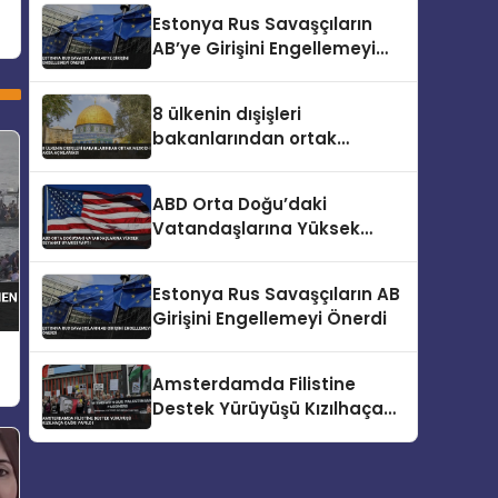
Estonya Rus Savaşçıların
AB’ye Girişini Engellemeyi
Önerdi
8 ülkenin dışişleri
bakanlarından ortak
Mescid-i Aksa açıklaması
ABD Orta Doğu’daki
Vatandaşlarına Yüksek
Seyahat Uyarısı Yaptı
Estonya Rus Savaşçıların AB
Girişini Engellemeyi Önerdi
Amsterdamda Filistine
Destek Yürüyüşü Kızılhaça
Çağrı Yapıldı