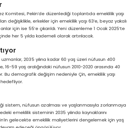
r
z Komitesi, Pekin’de düzenlediği toplantıda emeklilik yaşı
lan değişiklikle, erkekler için emeklilik yaşı 63’e, beyaz yakalı
ışanlar için ise 55’e çıkarıldı. Yeni düzenleme 1 Ocak 2025’te
içinde her 5 yılda kademeli olarak artırılacak.
tıyor
e uzmanlar, 2035 yılına kadar 60 yaş üzeri nüfusun 400
de, 16-59 yaş aralığındaki nüfusun 2010-2020 arasında 40
yor. Bu demografik değişim nedeniyle Çin, emeklilik yaşı
 hedefliyor.
diği sistem, nüfusun azalması ve yaşlanmasıyla zorlanmaya
kedeki emeklilik sisteminin 2035 yılında kaynaklarını
n’in gelecekte emeklilik maliyetlerini dengelemek için yaş
a devam edeceği öngörülüyor.