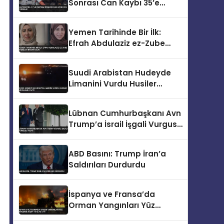
Sonrası Can Kaybı 35’e
Yükseldi
Yemen Tarihinde Bir İlk:
Efrah Abdulaziz ez-Zube
Dışişleri Bakanı Oldu
Suudi Arabistan Hudeyde
Limanini Vurdu Husiler
Misilleme Yapti
Lübnan Cumhurbaşkanı Avn
Trump’a İsrail İşgali Vurgusu
Yaptı
ABD Basını: Trump İran’a
Saldırıları Durdurdu
İspanya ve Fransa’da
Orman Yangınları Yüz
Binlerce Kişiyi Tahliye Etti