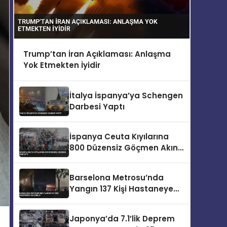
Trump’tan İran Açıklaması: Anlaşma
Yok Etmekten İyidir
İtalya İspanya’ya Schengen
Darbesi Yaptı
İspanya Ceuta Kıyılarına
800 Düzensiz Göçmen Akın
Etti
Barselona Metrosu’nda
Yangın 137 Kişi Hastaneye
Kaldırıldı
Japonya’da 7.1’lik Deprem