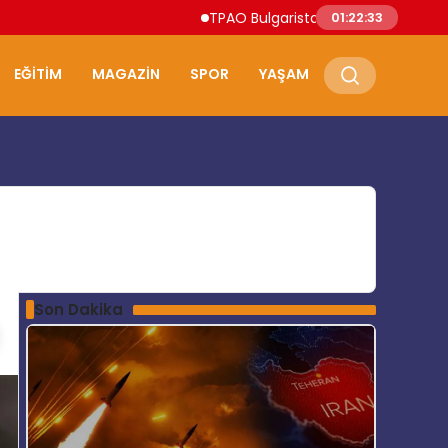
TPAO Bulgaristan Sularında Petrol ve Do
01:22:34
EĞITIM
MAGAZIN
SPOR
YAŞAM
Son Dakika