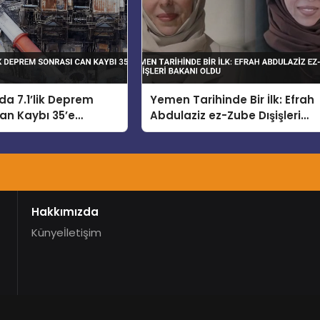
a 7.1’lik Deprem
Yemen Tarihinde Bir İlk: Efrah
an Kaybı 35’e
Abdulaziz ez-Zube Dışişleri
Bakanı Oldu
Hakkımızda
Künye
İletişim