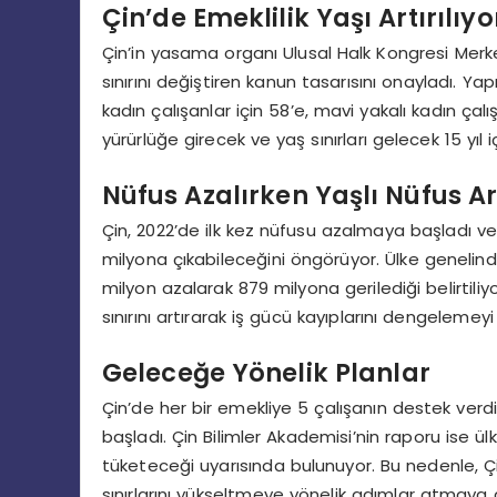
Çin’de Emeklilik Yaşı Artırılıyo
Çin’in yasama organı Ulusal Halk Kongresi Merke
sınırını değiştiren kanun tasarısını onayladı. Yapı
kadın çalışanlar için 58’e, mavi yakalı kadın çal
yürürlüğe girecek ve yaş sınırları gelecek 15 yıl 
Nüfus Azalırken Yaşlı Nüfus Ar
Çin, 2022’de ilk kez nüfusu azalmaya başladı v
milyona çıkabileceğini öngörüyor. Ülke genelin
milyon azalarak 879 milyona gerilediği belirtili
sınırını artırarak iş gücü kayıplarını dengelemeyi
Geleceğe Yönelik Planlar
Çin’de her bir emekliye 5 çalışanın destek ver
başladı. Çin Bilimler Akademisi’nin raporu ise ül
tüketeceği uyarısında bulunuyor. Bu nedenle, Çi
sınırlarını yükseltmeye yönelik adımlar atmay