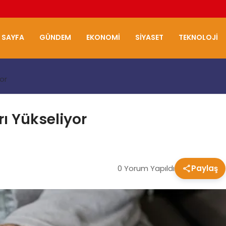
 SAYFA
GÜNDEM
EKONOMI
SIYASET
TEKNOLOJI
yor
rı Yükseliyor
0 Yorum Yapıldı
Paylaş